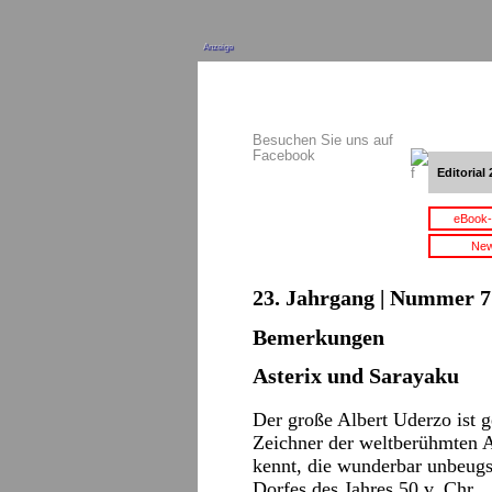
Anzeige
Besuchen Sie uns auf
Facebook
Editorial 
eBook-
New
23. Jahrgang | Nummer 7 
Bemerkungen
Asterix und Sarayaku
Der große Albert Uderzo ist g
Zeichner der weltberühmten A
kennt, die wunderbar unbeug
Dorfes des Jahres 50 v. Chr.