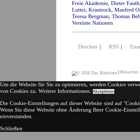
Freie Akademie
,
Dieter Fauth
Lutter
,
Krautrock
,
Manfred Or
Teresa Bergman
,
Thomas Beh
Vereinte Nationen
Drucken
|
RSS
|
Ema
|
Besuchen 
Um die Website für Sie zu optimieren, werden Cookies verw
von Cookies zu.
Weitere Informationen.
Akzeptieren
Die Cookie-Einstellungen auf dieser Website sind auf "Cookie
Wenn Sie diese Website ohne Änderung Ihrer Cookie-Einstell
einverstanden.
Schließen