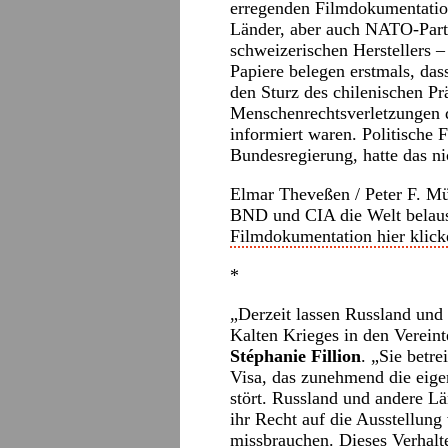
erregenden Filmdokumentatio
Länder, aber auch NATO-Partn
schweizerischen Herstellers 
Papiere belegen erstmals, da
den Sturz des chilenischen P
Menschenrechtsverletzungen d
informiert waren. Politische 
Bundesregierung, hatte das ni
Elmar Theveßen / Peter F. Mül
BND und CIA die Welt belau
Filmdokumentation hier klick
*
„Derzeit lassen Russland und
Kalten Krieges in den Verein
Stéphanie Fillion
. „Sie betre
Visa, das zunehmend die eigen
stört. Russland und andere Lä
ihr Recht auf die Ausstellun
missbrauchen. Dieses Verhal