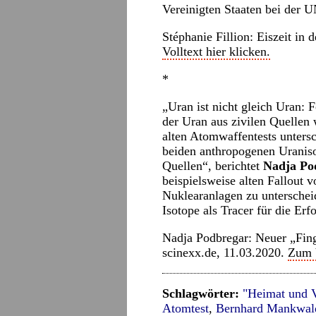
Vereinigten Staaten bei der U
Stéphanie Fillion: Eiszeit in
Volltext hier klicken.
*
„Uran ist nicht gleich Uran: F
der Uran aus zivilen Quellen
alten Atomwaffentests unters
beiden anthropogenen Uraniso
Quellen“, berichtet
Nadja Po
beispielsweise alten Fallout
Nuklearanlagen zu unterscheid
Isotope als Tracer für die E
Nadja Podbregar: Neuer „Fin
scinexx.de
, 11.03.2020.
Zum V
Schlagwörter:
"Heimat und 
Atomtest
,
Bernhard Mankwal