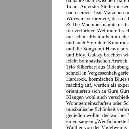
da baute man zwischen Hambu
1a an. An erster Stelle müss
nach seinen Beat-Mätzchen mi
Wirrwarr verbreitete, dass es
& The Machines nannte er di
lila verfärbten Weltraum brac
nur schön. Ebenfalls mit dabe
und auch Solo dem Krautrock
und die Songs mit Heavy anrei
und Eloy. Galazy brachten wi
leicht bombastischen Artrock
Trio Silberbart aus Oldenburg
schnell in Vergessenheit gerie
Hardrock, kosmischen Blues 
mächtig auf, werden als expe
orientierten sich an Guru Gu
Klängen wohl auch verschied
Wohngemeinschaften oder Sc
musikalische Schönheit verbr
genießen wollte, der war bei
einen sangen „Wer Schmetterl
Walther von der Vogelweide. 