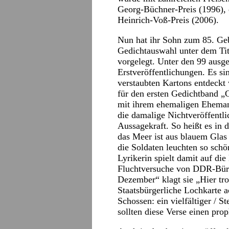
Georg-Büchner-Preis (1996),
Heinrich-Voß-Preis (2006).
Nun hat ihr Sohn zum 85. Gebu
Gedichtauswahl unter dem Tit
vorgelegt. Unter den 99 ausg
Erstveröffentlichungen. Es si
verstaubten Kartons entdeckt
für den ersten Gedichtband 
mit ihrem ehemaligen Eheman
die damalige Nichtveröffentlic
Aussagekraft. So heißt es i
das Meer ist aus blauem Glas 
die Soldaten leuchten so sch
Lyrikerin spielt damit auf di
Fluchtversuche von DDR-Bürg
Dezember“ klagt sie „Hier tr
Staatsbürgerliche Lochkarte ac
Schossen: ein vielfältiger / 
sollten diese Verse einen pr