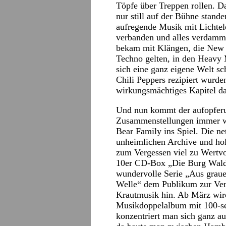
Töpfe über Treppen rollen. D
nur still auf der Bühne stand
aufregende Musik mit Lichte
verbanden und alles verdammt
bekam mit Klängen, die New
Techno gelten, in den Heavy 
sich eine ganz eigene Welt s
Chili Peppers rezipiert wurde
wirkungsmächtiges Kapitel d
Und nun kommt der aufopferu
Zusammenstellungen immer w
Bear Family ins Spiel. Die ne
unheimlichen Archive und hol
zum Vergessen viel zu Wertvo
10er CD-Box „Die Burg Waldec
wundervolle Serie „Aus grau
Welle“ dem Publikum zur Verf
Krautmusik hin. Ab März wird
Musikdoppelalbum mit 100-sei
konzentriert man sich ganz a