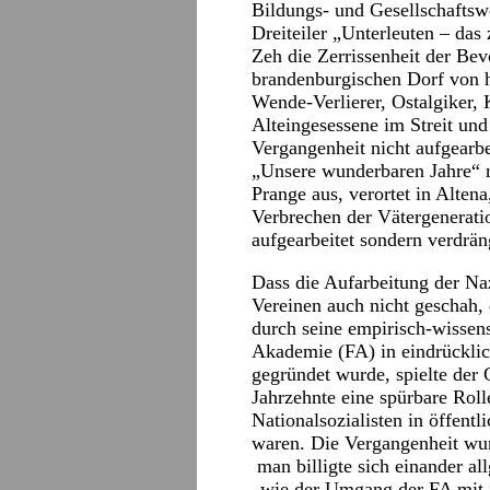
Bildungs- und Gesellschafts
Dreiteiler „Unterleuten – da
Zeh die Zerrissenheit der Bev
brandenburgischen Dorf von 
Wende-Verlierer, Ostalgiker, K
Alteingesessene im Streit und 
Vergangenheit nicht aufgearbei
„Unsere wunderbaren Jahre“
Prange aus, verortet in Alten
Verbrechen der Vätergeneratio
aufgearbeitet sondern verdrä
Dass die Aufarbeitung der Na
Vereinen auch nicht geschah, 
durch seine empirisch-wissens
Akademie (FA) in eindrückli
gegründet wurde, spielte der 
Jahrzehnte eine spürbare Rol
Nationalsozialisten in öffent
waren. Die Vergangenheit wur
man billigte sich einander al
„wie der Umgang der FA mit 