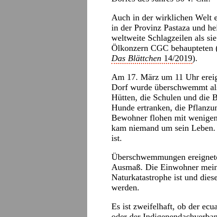
Auch in der wirklichen Welt ex
in der Provinz Pastaza und h
weltweite Schlagzeilen als s
Ölkonzern CGC behaupteten 
Das Blättchen
14/2019
).
Am 17. März um 11 Uhr ereign
Dorf wurde überschwemmt als 
Hütten, die Schulen und die B
Hunde ertranken, die Pflan
Bewohner flohen mit wenigen 
kam niemand um sein Leben. Je
ist.
Überschwemmungen ereigneten 
Ausmaß. Die Einwohner mein
Naturkatastrophe ist und diese
werden.
Es ist zweifelhaft, ob der ecu
oder der Indigenendachverb