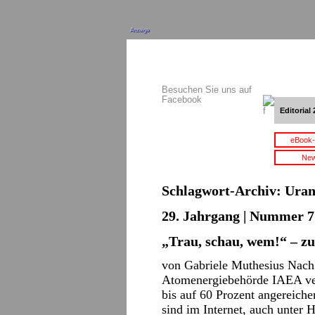
Anzeige
Besuchen Sie uns auf
Facebook
Editorial 
eBook-
New
Schlagwort-Archiv:
Ura
29. Jahrgang | Nummer 7 
„Trau, schau, wem!“ – 
von Gabriele Muthesius Nach 
Atomenergiebehörde IAEA ver
bis auf 60 Prozent angereich
sind im Internet, auch unter 