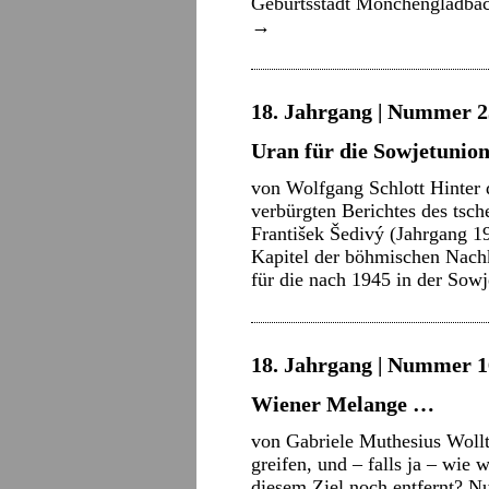
Geburtsstadt Mönchengladba
→
18. Jahrgang | Nummer 2
Uran für die Sowjetunio
von Wolfgang Schlott Hinter 
verbürgten Berichtes des tsch
František Šedivý (Jahrgang 19
Kapitel der böhmischen Nachk
für die nach 1945 in der So
18. Jahrgang | Nummer 16
Wiener Melange …
von Gabriele Muthesius Wollt
greifen, und – falls ja – wi
diesem Ziel noch entfernt? N