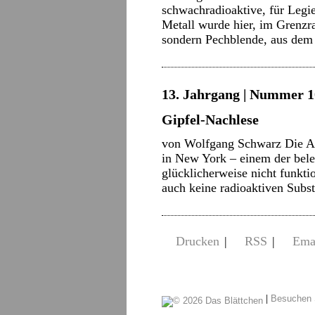
schwachradioaktive, für Legi
Metall wurde hier, im Grenz
sondern Pechblende, aus dem
13. Jahrgang | Nummer 10
Gipfel-Nachlese
von Wolfgang Schwarz Die A
in New York – einem der beleb
glücklicherweise nicht funktio
auch keine radioaktiven Subs
Drucken
|
RSS
|
Ema
|
Besuchen 