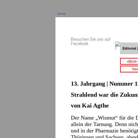
Anzeige
Besuchen Sie uns auf
Facebook
Editorial 
eBook-
New
13. Jahrgang | Nummer 14
Strahlend war die Zukun
von Kai Agthe
Der Name „Wismut“ für die De
allein der Tarnung. Denn nic
und in der Pharmazie benötig
Thüringen und Sachsen, abge