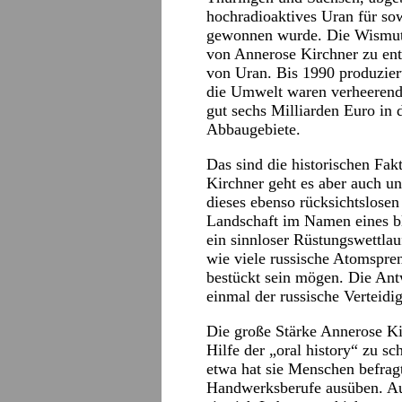
hochradioaktives Uran für so
gewonnen wurde. Die Wismut 
von Annerose Kirchner zu entn
von Uran. Bis 1990 produzier
die Umwelt waren verheerend.
gut sechs Milliarden Euro in 
Abbaugebiete.
Das sind die historischen Fak
Kirchner geht es aber auch u
dieses ebenso rücksichtslosen 
Landschaft im Namen eines bli
ein sinnloser Rüstungswettlauf
wie viele russische Atomspr
bestückt sein mögen. Die Ant
einmal der russische Verteidi
Die große Stärke Annerose Kir
Hilfe der „oral history“ zu s
etwa hat sie Menschen befragt
Handwerksberufe ausüben. Au