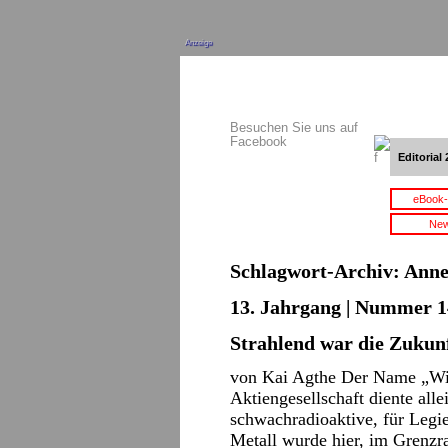
Anzeige
Besuchen Sie uns auf
Facebook
Editorial 
eBook-
New
Schlagwort-Archiv:
Anne
13. Jahrgang | Nummer 14
Strahlend war die Zukun
von Kai Agthe Der Name „Wis
Aktiengesellschaft diente all
schwachradioaktive, für Legi
Metall wurde hier, im Grenz