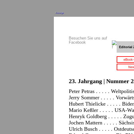
Anzeige
Besuchen Sie uns auf
Facebook
Editorial 
eBook-
New
23. Jahrgang | Nummer 2
Peter Petras . . . . . Weltpol
Jerry Sommer . . . . . Vorwärt
Hubert Thielicke . . . . . B
Mario Keßler . . . . . USA-
Henryk Goldberg . . . . . Zugu
Jochen Mattern . . . . . Sächs
Ulrich Busch . . . . . Ostde