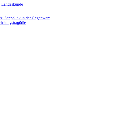
he Landeskunde
e Außenpolitik in der Gegenwart
chslungstragödie