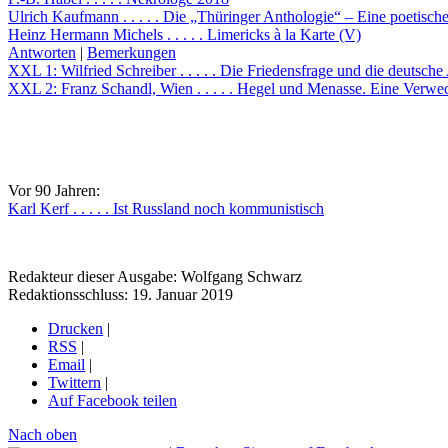
Ulrich Kaufmann . . . . . Die „Thüringer Anthologie“ – Eine poetisc
Heinz Hermann Michels . . . . . Limericks à la Karte (V)
Antworten
|
Bemerkungen
XXL 1: Wilfried Schreiber . . . . . Die Friedensfrage und die deutsch
XXL 2: Franz Schandl, Wien . . . . . Hegel und Menasse. Eine Verwe
Vor 90 Jahren:
Karl Kerf . . . . . Ist Russland noch kommunistisch
Redakteur dieser Ausgabe: Wolfgang Schwarz
Redaktionsschluss: 19. Januar 2019
Drucken
|
RSS
|
Email
|
Twittern
|
Auf Facebook teilen
Nach oben