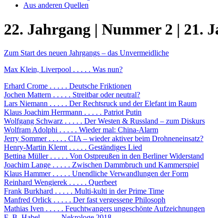
Aus anderen Quellen
22. Jahrgang | Nummer 2 | 21. 
Zum Start des neuen Jahrgangs – das Unvermeidliche
Max Klein, Liverpool . . . . . Was nun?
Erhard Crome . . . . . Deutsche Friktionen
Jochen Mattern . . . . . Streitbar oder neutral?
Lars Niemann . . . . . Der Rechtsruck und der Elefant im Raum
Klaus Joachim Herrmann . . . . . Patriot Putin
Wolfgang Schwarz . . . . . Der Westen & Russland – zum Diskurs
Wolfram Adolphi . . . . . Wieder mal: China-Alarm
Jerry Sommer . . . . . CIA – wieder aktiver beim Drohneneinsatz?
Henry-Martin Klemt . . . . . Geständiges Lied
Bettina Müller . . . . . Von Ostpreußen in den Berliner Widerstand
Joachim Lange . . . . . Zwischen Dammbruch und Kammerspiel
Klaus Hammer . . . . . Unendliche Verwandlungen der Form
Reinhard Wengierek . . . . . Querbeet
Frank Burkhard . . . . . Multi-kulti in der Prime Time
Manfred Orlick . . . . . Der fast vergessene Philosoph
Mathias Iven . . . . . Feuchtwangers ungeschönte Aufzeichnungen
F.-B. Habel . . . . . Nekrologe 2018