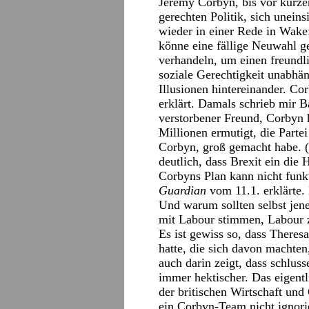
Jeremy Corbyn, bis vor kurzem
gerechten Politik, sich uneins
wieder in einer Rede in Wake
könne eine fällige Neuwahl g
verhandeln, um einen freundli
soziale Gerechtigkeit unabhä
Illusionen hintereinander. Co
erklärt. Damals schrieb mir B
verstorbener Freund, Corbyn h
Millionen ermutigt, die Parte
Corbyn, groß gemacht habe. 
deutlich, dass Brexit ein die
Corbyns Plan kann nicht funk
Guardian
vom 11.1. erklärte.
Und warum sollten selbst jen
mit Labour stimmen, Labour 
Es ist gewiss so, dass Theres
hatte, die sich davon machte
auch darin zeigt, dass schluss
immer hektischer. Das eigent
der britischen Wirtschaft und
ein Corbyn-Team nicht ignori