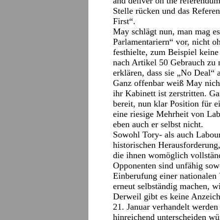
and deliver on the referendum.
Stelle rücken und das Refere
First“.
May schlägt nun, man mag es 
Parlamentariern“ vor, nicht oh
festhielte, zum Beispiel kein
nach Artikel 50 Gebrauch zu 
erklären, dass sie „No Deal“ a
Ganz offenbar weiß May nicht
ihr Kabinett ist zerstritten. 
bereit, nun klar Position für
eine riesige Mehrheit von Lab
eben auch er selbst nicht.
Sowohl Tory- als auch Labour
historischen Herausforderung,
die ihnen womöglich vollstä
Opponenten sind unfähig sowo
Einberufung einer nationalen
erneut selbständig machen, w
Derweil gibt es keine Anzeic
21. Januar verhandelt werden 
hinreichend unterscheiden wü