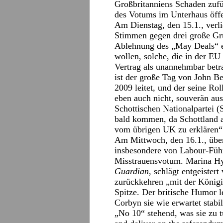
Großbritanniens Schaden zufü
des Votums im Unterhaus öff
Am Dienstag, den 15.1., ver
Stimmen gegen drei große Gru
Ablehnung des „May Deals“ ei
wollen, solche, die in der EU
Vertrag als unannehmbar betr
ist der große Tag von John Be
2009 leitet, und der seine Rol
eben auch nicht, souverän ausü
Schottischen Nationalpartei (
bald kommen, da Schottland 
vom übrigen UK zu erklären“
Am Mittwoch, den 16.1., übe
insbesondere von Labour-Füh
Misstrauensvotum. Marina Hy
Guardian,
schlägt entgeister
zurückkehren „mit der König
Spitze. Der britische Humor 
Corbyn sie wie erwartet stabil
„No 10“ stehend, was sie zu tu