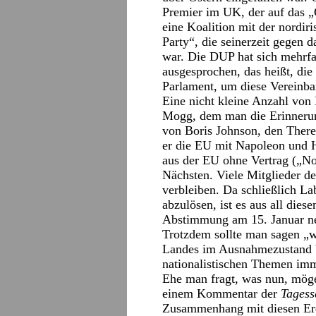
Premier im UK, der auf das „
eine Koalition mit der nordi
Party“, die seinerzeit gegen 
war. Die DUP hat sich mehrf
ausgesprochen, das heißt, di
Parlament, um diese Vereinba
Eine nicht kleine Anzahl von
Mogg, dem man die Erinnerung
von Boris Johnson, den Ther
er die EU mit Napoleon und Hi
aus der EU ohne Vertrag („N
Nächsten. Viele Mitglieder d
verbleiben. Da schließlich La
abzulösen, ist es aus all dies
Abstimmung am 15. Januar ne
Trotzdem sollte man sagen „wa
Landes im Ausnahmezustand b
nationalistischen Themen imme
Ehe man fragt, was nun, möge
einem Kommentar der
Tagess
Zusammenhang mit diesen Ere