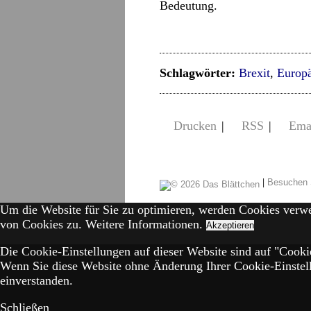
Bedeutung.
Schlagwörter:
Brexit
,
Europ
Drucken
|
RSS
|
Ema
|
Besuchen 
Um die Website für Sie zu optimieren, werden Cookies verw
von Cookies zu.
Weitere Informationen.
Akzeptieren
Die Cookie-Einstellungen auf dieser Website sind auf "Cookie
Wenn Sie diese Website ohne Änderung Ihrer Cookie-Einstell
einverstanden.
Schließen