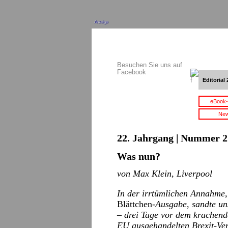
Anzeige
Besuchen Sie uns auf
Facebook
Editorial 
eBook-
New
22. Jahrgang | Nummer 2 
Was nun?
von Max Klein, Liverpool
In der irrtümlichen Annahme,
Blättchen
-Ausgabe, sandte un
– drei Tage vor dem krachend
EU ausgehandelten Brexit-Ve