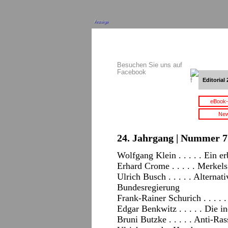
Anzeige
Besuchen Sie uns auf
Facebook
Editorial 
eBook-
New
24. Jahrgang | Nummer 7 
Wolfgang Klein . . . . . Ein e
Erhard Crome . . . . . Merk
Ulrich Busch . . . . . Alternat
Bundesregierung
Frank-Rainer Schurich . . . . 
Edgar Benkwitz . . . . . Die 
Bruni Butzke . . . . . Anti-R