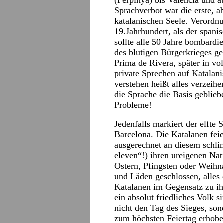
(Perpinya) bis Valencia und a
Sprachverbot war die erste, a
katalanischen Seele. Verordnu
19.Jahrhundert, als der spani
sollte alle 50 Jahre bombardi
des blutigen Bürgerkrieges ge
Prima de Rivera, später in vo
private Sprechen auf Katalani
verstehen heißt alles verzeihen
die Sprache die Basis geblieb
Probleme!
Jedenfalls markiert der elfte
Barcelona. Die Katalanen fei
ausgerechnet an diesem schl
eleven“!) ihren ureigenen Nat
Ostern, Pfingsten oder Weih
und Läden geschlossen, alles d
Katalanen im Gegensatz zu ih
ein absolut friedliches Volk s
nicht den Tag des Sieges, son
zum höchsten Feiertag erhobe