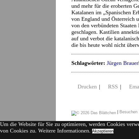
und mehr für die eroberten Ge
Katalanen im „Spanischen Erb
von England und Österreich un
von den verbündeten Staaten 
geschlagen. Kastilien annekti
auf und verbot die katalanis
die bis heute wohl nicht über
Schlagwörter:
Jürgen Braue
Drucken
|
RSS
|
Ema
|
Besuchen 
Um die Website für Sie zu optimieren, werden Cookies verw
von Cookies zu.
Weitere Informationen.
Akzeptieren