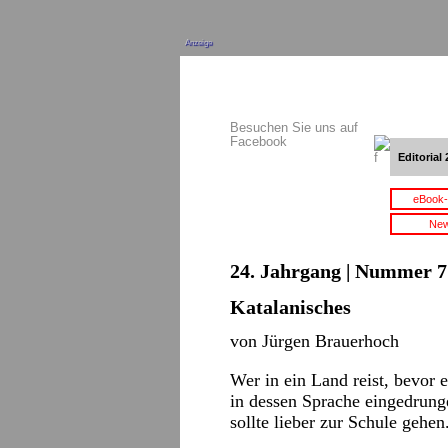
Anzeige
Besuchen Sie uns auf
Facebook
Editorial 
eBook-
New
24. Jahrgang | Nummer 7 
Katalanisches
von Jürgen Brauerhoch
Wer in ein Land reist, bevor 
in dessen Sprache eingedrunge
sollte lieber zur Schule gehen