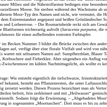
aure Milieu und die Nährstoffarmut bedingen eine besondere
 wurzellosen Moose. Sie sterben während des Wachstums ab un
t diesem Moor-Typ den Namen und nicht, wie vermutet, die 
h dem Extremstandort angepasst und heißen Grönländischer S
ras und Lorbeerrose. – Die Rosmarinheide reckt sich am Gewä
 Blattformen trichterartig aufrollt (
Saracenia purpurea
, die 
hmoors für einen aufhellenden rostroten Farbtupfer.
r
im Becken Nummer 3 bildet die Brücke zwischen den ander
lagen auf, verfügt über eine florale Vielfalt und wird von nä
Es wartet mit seltsamen Namen auf: Sumpfherzblatt, Blauer 
, Krebsschere und Fieberklee. Aber nirgendwo ein Anflug von 
k-Zwischenmoor im kühlen Nachmittagslicht, als wollte es ke
rage: Wie entsteht eigentlich die tiefschwarze, feinstrukturier
rf bekannt, besteht aus Pflanzenresten, die unter Luftausschl
dig zersetzt werden. Diesen Prozess bezeichnet man als Vertor
eilen befreit, fein zerkleinert und mit „Heilwasser“ gemischt
instellt. Sodann folgt die Erwärmung. – „Abgebadetes Moor“
ung in sogenannten „Moortaschen“. Dort muss es bis zu zehn