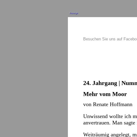
Anzeige
Besuchen Sie uns auf Faceb
24. Jahrgang | Numm
Mehr vom Moor
von Renate Hoffmann
Unwissend wollte ich mi
anvertrauen. Man sagte 
Weiträumig angelegt, m