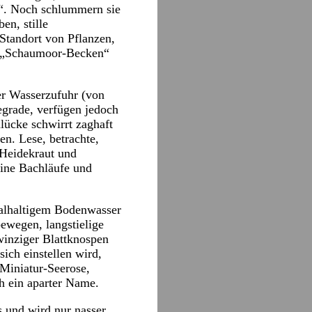
n“. Noch schlummern sie
en, stille
 Standort von Pflanzen,
en „Schaumoor-Becken“
er Wasserzufuhr (von
egrade, verfügen jedoch
lücke schwirrt zaghaft
n. Lese, betrachte,
 Heidekraut und
ine Bachläufe und
alhaltigem Bodenwasser
bewegen, langstielige
inziger Blattknospen
ch einstellen wird,
 Miniatur-Seerose,
h ein aparter Name.
s und wird nur nasser