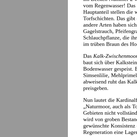
vom Regenwasser! Das s
Hauptanteil stellen die
Torfschichten. Das gib
andere Arten haben sic
Gagelstrauch, Pfeifeng
Schlauchpflanze, die ihre
im trüben Braun des Hoc
Das
Kalk-Zwischenmoo
baut sich über Kalkstein
Bodenwasser gespeist. 
Simsenlilie, Mehlprimel
abweisend ruht das Kal
preisgeben.
Nun lautet die Kardinalf
„Naturmoor, auch als To
Gebieten nicht vollstän
wird von groben Bestandt
gewünschte Konsistenz e
Regeneration eine Lager