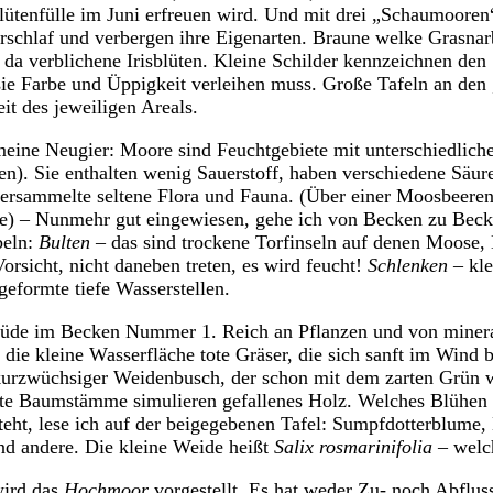
Blütenfülle im Juni erfreuen wird. Und mit drei „Schaumoore
schlaf und verbergen ihre Eigenarten. Braune welke Grasnarb
 da verblichene Irisblüten. Kleine Schilder kennzeichnen den
asie Farbe und Üppigkeit verleihen muss. Große Tafeln an d
it des jeweiligen Areals.
meine Neugier: Moore sind Feuchtgebiete mit unterschiedlich
en). Sie enthalten wenig Sauerstoff, haben verschiedene Säur
versammelte seltene Flora und Fauna. (Über einer Moosbeeren
ke) – Nunmehr gut eingewiesen, gehe ich von Becken zu Becke
beln:
Bulten
– das sind trockene Torfinseln auf denen Moose,
rsicht, nicht daneben treten, es wird feucht!
Schlenken
– kle
eformte tiefe Wasserstellen.
müde im Becken Nummer 1. Reich an Pflanzen und von miner
 die kleine Wasserfläche tote Gräser, die sich sanft im Wind 
kurzwüchsiger Weidenbusch, der schon mit dem zarten Grün w
te Baumstämme simulieren gefallenes Holz. Welches Blühen si
eht, lese ich auf der beigegebenen Tafel: Sumpfdotterblume,
d andere. Die kleine Weide heißt
Salix rosmarinifolia
– welc
ird das
Hochmoor
vorgestellt. Es hat weder Zu- noch Abflus