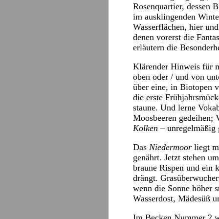
Rosenquartier, dessen 
im ausklingenden Winter
Wasserflächen, hier und
denen vorerst die Fant
erläutern die Besonderhe
Klärender Hinweis für 
oben oder / und von unt
über eine, in Biotopen 
die erste Frühjahrsmüc
staune. Und lerne Voka
Moosbeeren gedeihen; Vo
Kolken
– unregelmäßig g
Das
Niedermoor
liegt 
genährt. Jetzt stehen um
braune Rispen und ein 
drängt. Grasüberwucher
wenn die Sonne höher st
Wasserdost, Mädesüß un
Im Becken Nummer 2 w