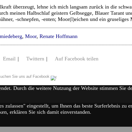
lkraft überzeugt, lehne ich mich langsam zurück in die schw
rch meinen Halbschlaf geistern Gelbsegge, Blauer Tarant un
hner, -schnepfen, -enten; Moor(l)eichen und ein gruseliges
miedeberg
,
Moor
,
Renate Hoffmann
Email
|
Twittern
|
Auf Facebook teilen
uchen Sie uns auf Facebook
endet. Durch die weitere Nutzung der Website stimmen Sie 
es zulassen" eingestellt, um Ihnen das beste Surferlebnis zu
en, erklären Sie sich damit einverstanden.