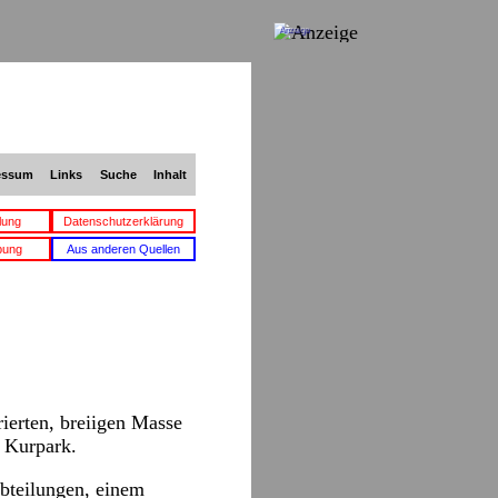
Anzeige
essum
Links
Suche
Inhalt
lung
Datenschutzerklärung
bung
Aus anderen Quellen
ierten, breiigen Masse
n Kurpark.
bteilungen, einem