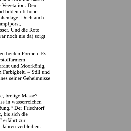
 Vegetation. Den
d bilden oft hohe
Höhenlage. Doch auch
umpfporst,
sser. Und die Rote
war noch nie da) sorgt
en beiden Formen. Es
hrstoffarmem
Tarant und Moorkönig,
Farbigkeit. – Still und
ines seiner Geheimnisse
te, breiige Masse?
uss in wasserreichen
fung.“ Der Frischtorf
, bis sich die
 erfährt zur
 Jahren verbleiben.