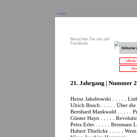
Anzeige
Besuchen Sie uns auf
Facebook
Editorial 
eBook-
New
21. Jahrgang | Nummer 2
Heinz Jakubowski . . . . . L
Ulrich Busch . . . . . Über d
Bernhard Mankwald . . . . . P
Günter Hayn . . . . . Revolut
Petra Erler . . . . . Brennans 
Hubert Thielicke . . . . . We