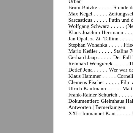
Urban
Bruni Butzke . . . . . Stunde 
Max Kegel . . . . . Zeitungssc
Sarcasticus . . . . . Putin und
Wolfgang Schwarz . . . . . 
Klaus Joachim Herrmann . . .
Jan Opal, z. Zt. Tallinn . . . .
Stephan Wohanka . . . . .
Fri
Mario Keßler . . . . . Stalins 
Gerhard Jaap . . . . . Der Fa
Reinhard Wengierek . . . . . T
Detlef Jena . . . . . Wer war
Klaus Hammer . . . . . Cornel
Clemens Fischer . . . . . Film 
Ulrich Kaufmann . . . . . Ma
Frank-Rainer Schurich . . . .
Dokumentiert: Gleimhaus Halb
Antworten |
Bemerkungen
XXL: Immanuel Kant . . . . .