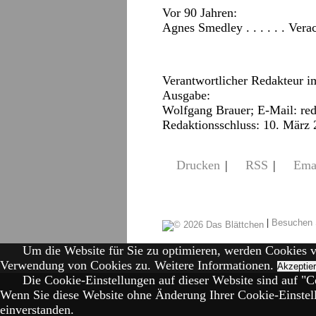
Vor 90 Jahren:
Agnes Smedley . . . . . . Ver
Verantwortlicher Redakteur i
Ausgabe:
Wolfgang Brauer; E-Mail:
re
Redaktionsschluss: 10. März
Drucken
|
RSS
|
Ema
|
Besuchen 
Um die Website für Sie zu optimieren, werden Cookies 
Verwendung von Cookies zu.
Weitere Informationen.
Akzeptie
Die Cookie-Einstellungen auf dieser Website sind auf "Co
Wenn Sie diese Website ohne Änderung Ihrer Cookie-Einstell
einverstanden.