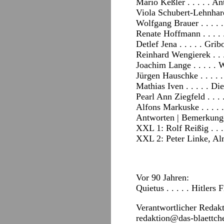
Mario Keßler . . . . . A
Viola Schubert-Lehnhard
Wolfgang Brauer . . . .
Renate Hoffmann . . . .
Detlef Jena . . . . . Gr
Reinhard Wengierek . . .
Joachim Lange . . . . .
Jürgen Hauschke . . . .
Mathias Iven . . . . . Di
Pearl Ann Ziegfeld . . 
Alfons Markuske . . . .
Antworten
|
Bemerkung
XXL 1: Rolf Reißig . . .
XXL 2: Peter Linke, Alm
Vor 90 Jahren:
Quietus . . . . . Hitlers
Verantwortlicher Redak
redaktion@das-blaettch