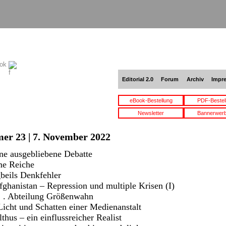
ook
Editorial 2.0
Forum
Archiv
Impr
eBook-Bestellung
PDF-Bestel
Newsletter
Bannerwer
er 23 | 7. November 2022
ine ausgebliebene Debatte
rme Reiche
ngbeils Denkfehler
Afghanistan – Repression und multiple Krisen (I)
 . . Abteilung Größenwahn
. Licht und Schatten einer Medienanstalt
lthus – ein einflussreicher Realist