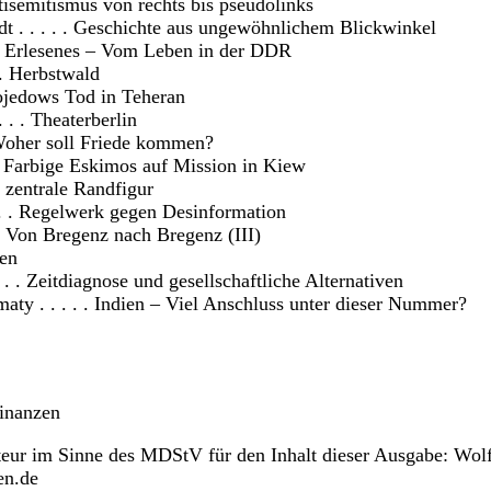
ntisemitismus von rechts bis pseudolinks
t . . . . . Geschichte aus ungewöhnlichem Blickwinkel
 . Erlesenes – Vom Leben in der DDR
 . Herbstwald
ibojedows Tod in Teheran
 . . Theaterberlin
 Woher soll Friede kommen?
 . Farbige Eskimos auf Mission in Kiew
e zentrale Randfigur
. . . Regelwerk gegen Desinformation
 . Von Bregenz nach Bregenz (III)
en
 . . Zeitdiagnose und gesellschaftliche Alternativen
aty . . . . . Indien – Viel Anschluss unter dieser Nummer?
 Finanzen
teur im Sinne des MDStV für den Inhalt dieser Ausgabe: Wol
en.de