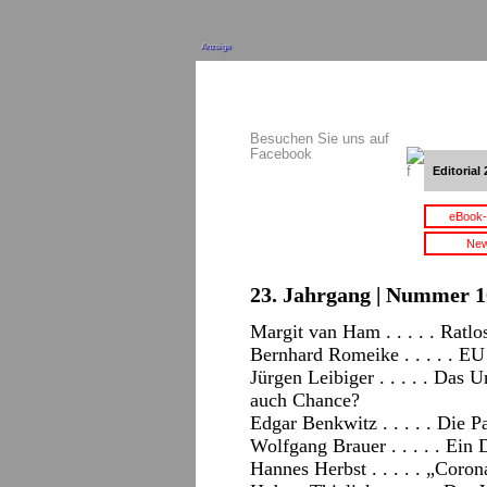
Anzeige
Besuchen Sie uns auf
Facebook
Editorial 
eBook-
New
23. Jahrgang | Nummer 10
Margit van Ham . . . . . Ratl
Bernhard Romeike . . . . . E
Jürgen Leibiger . . . . . Das 
auch Chance?
Edgar Benkwitz . . . . . Die 
Wolfgang Brauer . . . . . Ein 
Hannes Herbst . . . . . „Coro