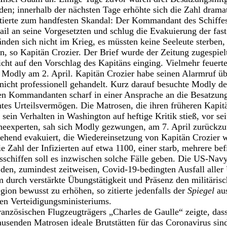
n; innerhalb der nächsten Tage erhöhte sich die Zahl dramat
ierte zum handfesten Skandal: Der Kommandant des Schiffes,
ail an seine Vorgesetzten und schlug die Evakuierung der fa
den sich nicht im Krieg, es müssten keine Seeleute sterben, 
n, so Kapitän Crozier. Der Brief wurde der Zeitung zugespiel
icht auf den Vorschlag des Kapitäns einging. Vielmehr feuert
Modly am 2. April. Kapitän Crozier habe seinen Alarmruf üb
nicht professionell gehandelt. Kurz darauf besuchte Modly d
gen Kommandanten scharf in einer Ansprache an die Besatzung,
es Urteilsvermögen. Die Matrosen, die ihren früheren Kapit
a sein Verhalten in Washington auf heftige Kritik stieß, vor s
neexperten, sah sich Modly gezwungen, am 7. April zurückzu
hend evakuiert, die Wiedereinsetzung von Kapitän Crozier wi
ie Zahl der Infizierten auf etwa 1100, einer starb, mehrere be
schiffen soll es inzwischen solche Fälle geben. Die US-Nav
 den, zumindest zeitweisen, Covid-19-bedingten Ausfall aller
m durch verstärkte Übungstätigkeit und Präsenz den militäris
ion bewusst zu erhöhen, so zitierte jedenfalls der
Spiegel
aus
en Verteidigungsministeriums.
ranzösischen Flugzeugträgers „Charles de Gaulle“ zeigte, dass
usenden Matrosen ideale Brutstätten für das Coronavirus sin