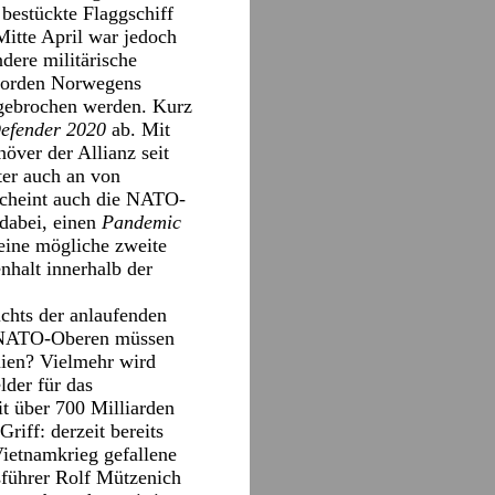
bestückte Flaggschiff
Mitte April war jedoch
dere militärische
 Norden Norwegens
gebrochen werden. Kurz
efender 2020
ab. Mit
över der Allianz seit
ter auch an von
cheint auch die NATO-
 dabei, einen
Pandemic
eine mögliche zweite
halt innerhalb der
chts der anlaufenden
ie NATO-Oberen müssen
mien? Vielmehr wird
lder für das
t über 700 Milliarden
iff: derzeit bereits
Vietnamkrieg gefallene
sführer Rolf Mützenich