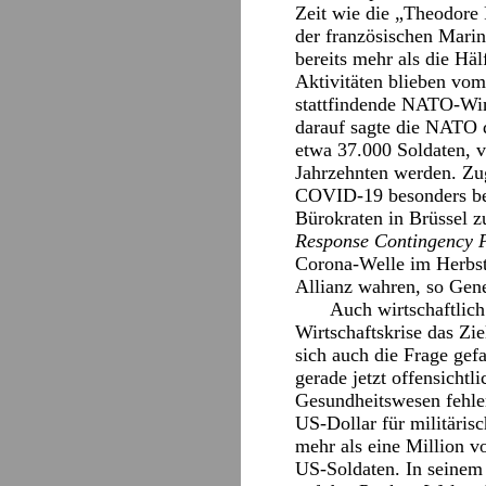
Zeit wie die „Theodore 
der französischen Marin
bereits mehr als die Häl
Aktivitäten blieben vo
stattfindende NATO-W
darauf sagte die NATO d
etwa 37.000 Soldaten, v
Jahrzehnten werden. Zug
COVID-19 besonders be
Bürokraten in Brüssel z
Response Contingency 
Corona-Welle im Herbst
Allianz wahren, so Gene
Auch wirtschaftlic
Wirtschaftskrise das Z
sich auch die Frage ge
gerade jetzt offensichtl
Gesundheitswesen fehle
US-Dollar für militäris
mehr als eine Million v
US-Soldaten. In seine