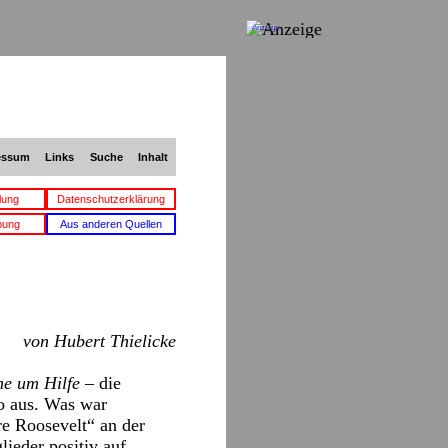
Anzeige
essum
Links
Suche
Inhalt
lung
Datenschutzerklärung
bung
Aus anderen Quellen
von Hubert Thielicke
ne um Hilfe
– die
o aus. Was war
e Roosevelt“ an der
ieder positiv auf