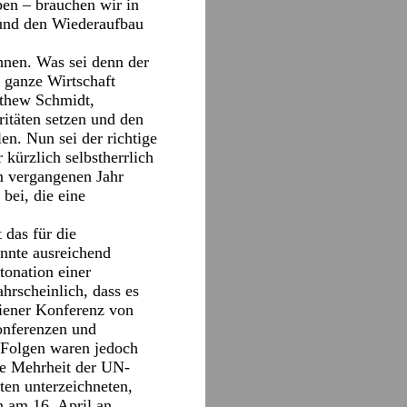
ben – brauchen wir in
 und den Wiederaufbau
hnen. Was sei denn der
 ganze Wirtschaft
tthew Schmidt,
ritäten setzen und den
en. Nun sei der richtige
 kürzlich selbstherrlich
m vergangenen Jahr
bei, die eine
 das für die
önnte ausreichend
tonation einer
hrscheinlich, dass es
Wiener Konferenz von
onferenzen und
 Folgen waren jedoch
ie Mehrheit der UN-
ten unterzeichneten,
m am 16. April an