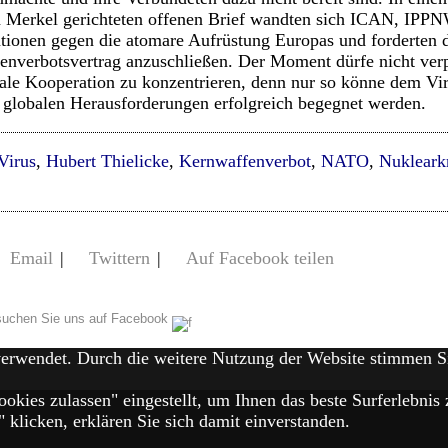
 Merkel gerichteten offenen Brief wandten sich ICAN, IPPN
ationen gegen die atomare Aufrüstung Europas und forderten 
enverbotsvertrag anzuschließen. Der Moment dürfe nicht verp
ale Kooperation zu konzentrieren, denn nur so könne dem Vir
globalen Herausforderungen erfolgreich begegnet werden.
Virus
,
Hubert Thielicke
,
Kernwaffenverbot
,
NATO
,
Nukleark
Email
|
Twittern
|
Auf Facebook teilen
uchen Sie uns auf Facebook
verwendet. Durch die weitere Nutzung der Website stimmen 
ookies zulassen" eingestellt, um Ihnen das beste Surferlebn
klicken, erklären Sie sich damit einverstanden.