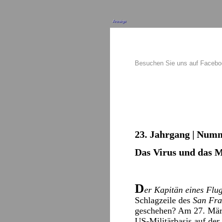
Anzeige
Besuchen Sie uns auf Faceb
23. Jahrgang | Numm
Das Virus und das M
D
er Kapitän eines Flu
Schlagzeile des
San Fra
geschehen? Am 27. März
US-Militärbasis auf der