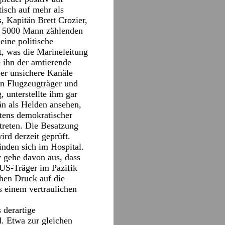
isch auf mehr als
 Kapitän Brett Crozier,
st 5000 Mann zählenden
eine politische
t, was die Marineleitung
e ihn der amtierende
er unsichere Kanäle
en Flugzeugträger und
 unterstellte ihm gar
än als Helden ansehen,
eitens demokratischer
treten. Die Besatzung
rd derzeit geprüft.
finden sich im Hospital.
y gehe davon aus, dass
 US-Träger im Pazifik
chen Druck auf die
 einem vertraulichen
 derartige
d. Etwa zur gleichen