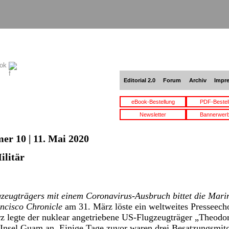
ook
Editorial 2.0
Forum
Archiv
Impr
eBook-Bestellung
PDF-Bestel
Newsletter
Bannerwer
er 10 | 11. Mai 2020
ilitär
gzeugträgers mit einem Coronavirus-Ausbruch bittet die Mari
ncisco Chronicle
am 31. März löste ein weltweites Presseech
 legte der nuklear angetriebene US-Flugzeugträger „Theodor
 Insel Guam an. Einige Tage zuvor waren drei Besatzungsmitgl