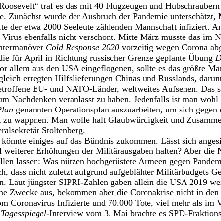
Roosevelt“ traf es das mit 40 Flugzeugen und Hubschraubern 
e. Zunächst wurde der Ausbruch der Pandemie unterschätzt, 
fte der etwa 2000 Seeleute zählenden Mannschaft infiziert. An
m Virus ebenfalls nicht verschont. Mitte März musste das im
intermanöver
Cold Response 2020
vorzeitig wegen Corona ab
ie für April in Richtung russischer Grenze geplante Übung
D
or allem aus den USA eingeflogenen, sollte es das größte Man
leich erregten Hilfslieferungen Chinas und Russlands, darun
troffene EU- und NATO-Länder, weltweites Aufsehen. Das s
um Nachdenken veranlasst zu haben. Jedenfalls ist man wohl
Plan
genannten Operationsplan auszuarbeiten, um sich gegen 
 zu wappnen. Man wolle halt Glaubwürdigkeit und Zusammen
ralsekretär Stoltenberg.
h könnte einiges auf das Bündnis zukommen. Lässt sich angesi
iel weiterer Erhöhungen der Militärausgaben halten? Aber d
fallen lassen: Was nützen hochgerüstete Armeen gegen Pande
ich, dass nicht zuletzt aufgrund aufgeblähter Militärbudgets Ge
n. Laut jüngster SIPRI-Zahlen gaben allein die USA 2019 wei
che Zwecke aus, bekommen aber die Coronakrise nicht in den Gr
om Coronavirus Infizierte und 70.000 Tote, viel mehr als im 
m
Tagesspiegel
-Interview vom 3. Mai brachte es SPD-Fraktion