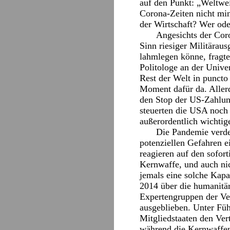
auf den Punkt: „Weltwei
Corona-Zeiten nicht mi
der Wirtschaft? Wer ode
Angesichts der Cor
Sinn riesiger Militärau
lahmlegen könne, fragt
Politologe an der Univer
Rest der Welt in puncto
Moment dafür da. Allerdi
den Stop der US-Zahlun
steuerten die USA noch 
außerordentlich wichti
Die Pandemie verdeu
potenziellen Gefahren e
reagieren auf den sofort
Kernwaffe, und auch nich
jemals eine solche Kapa
2014 über die humanitä
Expertengruppen der Ve
ausgeblieben. Unter Fü
Mitgliedstaaten den Ver
während die Kernwaffenm