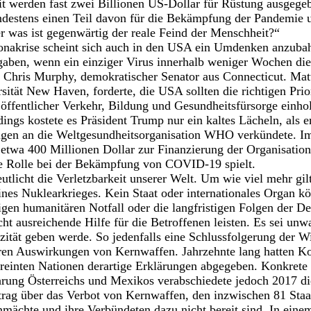
t werden fast zwei Billionen US-Dollar für Rüstung ausgege
ndestens einen Teil davon für die Bekämpfung der Pandemie
r was ist gegenwärtig der reale Feind der Menschheit?“
onakrise scheint sich auch in den USA ein Umdenken anzuba
sgaben, wenn ein einziger Virus innerhalb weniger Wochen die
e Chris Murphy, demokratischer Senator aus Connecticut. Ma
sität New Haven, forderte, die USA sollten die richtigen Prio
 öffentlicher Verkehr, Bildung und Gesundheitsfürsorge einhol
ngs kostete es Präsident Trump nur ein kaltes Lächeln, als er
gen an die Weltgesundheitsorganisation WHO verkündete. I
etwa 400 Millionen Dollar zur Finanzierung der Organisation 
ge Rolle bei der Bekämpfung von COVID-19 spielt.
tlicht die Verletzbarkeit unserer Welt. Um wie viel mehr gilt
ines Nuklearkrieges. Kein Staat oder internationales Organ k
igen humanitären Notfall oder die langfristigen Folgen der De
t ausreichende Hilfe für die Betroffenen leisten. Es sei unwa
zität geben werde. So jedenfalls eine Schlussfolgerung der 
ren Auswirkungen von Kernwaffen. Jahrzehnte lang hatten K
reinten Nationen derartige Erklärungen abgegeben. Konkrete
hrung Österreichs und Mexikos verabschiedete jedoch 2017 d
trag über das Verbot von Kernwaffen, den inzwischen 81 Staa
ächte und ihre Verbündeten dazu nicht bereit sind. In eine