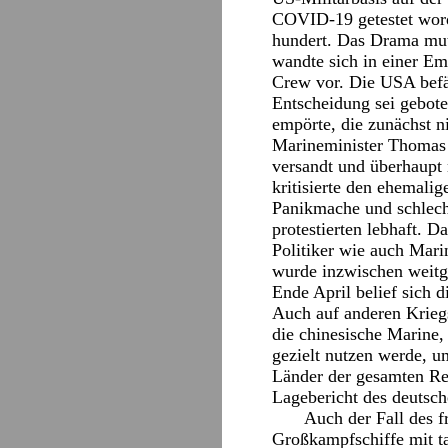
COVID-19 getestet worde
hundert. Das Drama mut
wandte sich in einer Em
Crew vor. Die USA befän
Entscheidung sei gebote
empörte, die zunächst n
Marineminister Thomas 
versandt und überhaupt 
kritisierte den ehemali
Panikmache und schlecht
protestierten lebhaft. D
Politiker wie auch Mari
wurde inzwischen weitge
Ende April belief sich d
Auch auf anderen Kriegs
die chinesische Marine,
gezielt nutzen werde, u
Länder der gesamten Reg
Lagebericht des deutsch
Auch der Fall des f
Großkampfschiffe mit ta