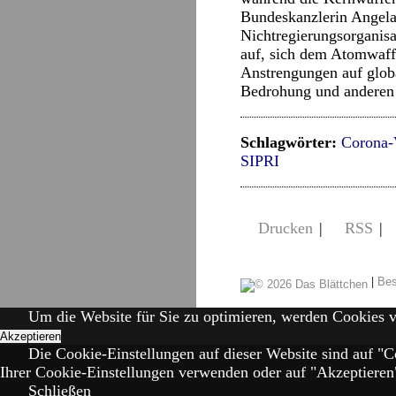
Bundeskanzlerin Angela
Nichtregierungsorganis
auf, sich dem Atomwaff
Anstrengungen auf glob
Bedrohung und anderen 
Schlagwörter:
Corona-
SIPRI
Drucken
|
RSS
|
|
Bes
Um die Website für Sie zu optimieren, werden Cookies 
Akzeptieren
Die Cookie-Einstellungen auf dieser Website sind auf "C
Ihrer Cookie-Einstellungen verwenden oder auf "Akzeptieren" 
Schließen