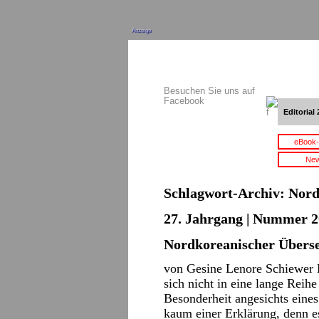
Anzeige
Besuchen Sie uns auf
Facebook
Editorial 
eBook-
New
Schlagwort-Archiv:
Nord
27. Jahrgang | Nummer 2
Nordkoreanischer Überse
von Gesine Lenore Schiewer 
sich nicht in eine lange Reihe
Besonderheit angesichts eine
kaum einer Erklärung, denn es