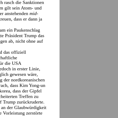
ch rasch die Sanktionen
m gilt sein Atom- und
er anstehenden
mid-
reuen, dass er dann ja
kam ein Paukenschlag
te Präsident Trump das
gen ab, nicht ohne auf
 das offiziell
haftliche
ür die USA
doch in erster Linie,
glich gewesen wäre,
g der nordkoreanischen
rach, dass Kim Yong-un
orea, dass der Gipfel
heiterten Treffen zu
uf Trump zurückruderte.
 an der Glaubwürdigkeit
 Vorleistung zerstörte