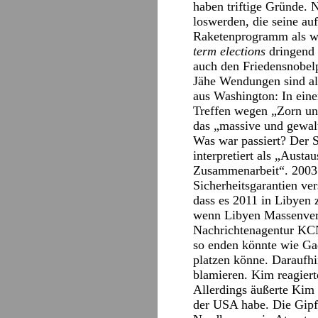
haben triftige Gründe. 
loswerden, die seine a
Raketenprogramm als w
term elections
dringend 
auch den Friedensnobelp
Jähe Wendungen sind all
aus Washington: In ein
Treffen wegen „Zorn und
das „massive und gewal
Was war passiert? Der S
interpretiert als „Austa
Zusammenarbeit“. 2003 
Sicherheitsgarantien ve
dass es 2011 in Libyen
wenn Libyen Massenvern
Nachrichtenagentur KCN
so enden könnte wie Ga
platzen könne. Daraufhi
blamieren. Kim reagiert
Allerdings äußerte Kim
der USA habe. Die Gipfe