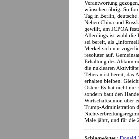
Verantwortung gezogen,
wünschen übrig. So ford
Tag in Berlin, deutsche 
Neben China und Russla
gewillt, am JCPOA fest
Allerdings ist wohl die 
sei bereit, als „inform
Merkel sich nur zögerli
resoluter auf. Gemeinsa
Erhaltung des Abkommen
die nuklearen Aktivität
Teheran ist bereit, das
erhalten bleiben. Gleic
Osten: Es hat nicht nur
sondern baut den Hande
Wirtschaftsunion über e
Trump-Administration di
Nichtverbreitungsregim
Male jährt, und für die
Schlagwörter:
Donald 