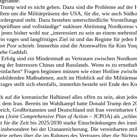
tgelände.
Trump wird es nicht geben. Dazu sind die Probleme auf der H
llem um die Militärpräsenz der USA, für die, wie auch Südko
ordergrund steht. Dazu bestehen unterschiedliche Vorstellu
hprüfbare und vollständige“ nukleare Abrüstung Nordkoreas 
 jenes bisher wohl nur „interessiert zu sein an einem mehrstu
n vages und langfristiges Ziel ist und das Regime für jeden F
on Post
schrieb. Immerhin sind die Atomwaffen für Kim Yong
iehe Gaddafi.
n Erfolg sind ein Mindestmaß an Vertrauen zwischen Nordko
ng der Interessen Chinas und Russlands. Wenn es zu ernstha
infachen“ Fragen beginnen müssen wie einer Hotline zwisc
nsbildenden Maßnahmen, auch im Hinblick auf die Militärman
rages stellt sich ebenfalls, immerhin besteht seit Ende des K
 auf die koreanische Halbinsel alles offen zu sein, akut jedo
dem Iran. Bereits im Wahlkampf hatte Donald Trump den 2
reich, Großbritannien und Deutschland mit Iran vereinbarte
an (
Joint Comprehensive Plan of Action
– JCPOA) als „schlec
ht für die Zeit bis 2025/2030 starke Einschränkungen des iran
nsbesondere bei der Urananreicherung. Die vereinbarten stri
trie gehen über die im Rahmen des Vertrages über die Nichtv