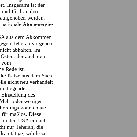
t. Insgesamt ist der
 und für Iran den
n aufgehoben werden,
ernationale Atomenergie-
e USA aus dem Abkommen
gegen Teheran vorgehen
nicht abhalten. Im
Osten, der auch den
i vom
e Rede ist.
die Katze aus dem Sack.
le nicht neu verhandelt
rundlegende
Einstellung des
 Mehr oder weniger
lerdings könnten sie
 für maßlos. Diese
kann den USA einfach
ht nur Teheran, die
ran tätige, würde zur