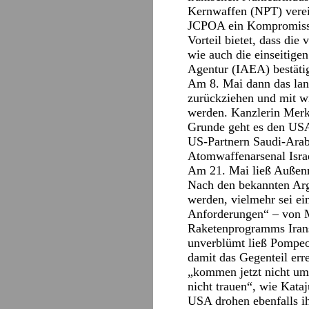
Kernwaffen (NPT) verein
JCPOA ein Kompromiss, 
Vorteil bietet, dass di
wie auch die einseitige
Agentur (IAEA) bestätig
Am 8. Mai dann das lan
zurückziehen und mit w
werden. Kanzlerin Merke
Grunde geht es den USA
US-Partnern Saudi-Arabi
Atomwaffenarsenal Israe
Am 21. Mai ließ Außenm
Nach den bekannten Arg
werden, vielmehr sei ei
Anforderungen“ – von M
Raketenprogramms Irans
unverblümt ließ Pompeo
damit das Gegenteil err
„kommen jetzt nicht um
nicht trauen“, wie Kat
USA drohen ebenfalls ih