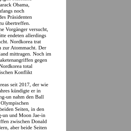
 Barack Obama,
nfangs noch
des Präsidenten
u übertreffen.
ne Vorgänger versucht,
tte endeten allerdings
cht. Nordkorea trat
ch zur Atommacht. Der
land mittragen. Noch im
raketenangriffen gegen
Nordkorea total
ischen Konflikt
eas seit 2017, der wie
hres kündigte er in
Yong-un nahm den Ball
er Olympischen
eiden Seiten, in den
ng-un und Moon Jae-in
effen zwischen Donald
rn, aber beide Seiten