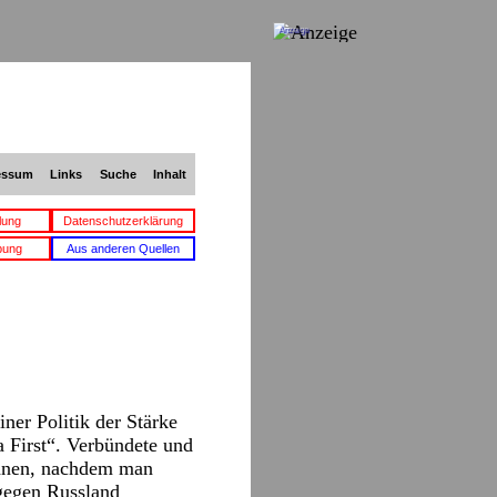
Anzeige
essum
Links
Suche
Inhalt
lung
Datenschutzerklärung
bung
Aus anderen Quellen
iner Politik der Stärke
a First“. Verbündete und
chnen, nachdem man
 gegen Russland