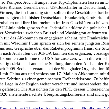
 so Pompeo. Auch Trumps neue Top-Diplomaten lassen an Deu
erte Richard Grenell, neuer US-Botschafter in Deutschland, b
Firmen, die im Iran tätig sind, sollten ihre Geschäfte sofort h
nd zeigten sich bisher Deutschland, Frankreich, Großbritann
zuhalten und ihre Unternehmen im Iran-Geschäft zu schützen.
EU-Linie nicht ganz so fest. Jedenfalls erklärte die polnische 
eller Vermittler“ zwischen Brüssel und Washington aufzutrete
ch für das Abkommen zu engagieren scheint, tritt Frankreich
m mit Wladimir Putin sprach er sich bei seinem jüngsten Rus
s aus. Gespräche über das Raketenprogramm Irans, die Situa
en nach Auslaufen des JCPOA könnten das ergänzen, vorausge
 Abkommen auch ohne die USA fortzusetzen, wenn die wirtscha
hzeitig stärkt das Land seine Stellung durch den Ausbau der K
 seit 2005 Beobachterstatus bei der Shanghaier Organisation 
l mit China aus und schloss am 17. Mai ein Abkommen mit d
rste Schritte zu einer gemeinsamen Freihandelszone. Zu befürc
e Lage in der Region weiter verschärft und insbesondere das
e gefährdet. Die Aussichten für den NPT, dessen Unterzeichn
 2020 anstehende nächste Überprüfungskonferenz sind nicht gu
Trump
,
Hubert Thielicke
,
Iran
,
Kim Yong Un
,
Nordkorea
,
NP