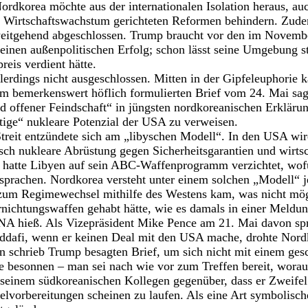
Nordkorea möchte aus der internationalen Isolation heraus, au
uf Wirtschaftswachstum gerichteten Reformen behindern. Zude
eitgehend abgeschlossen. Trump braucht vor den im Novemb
einen außenpolitischen Erfolg; schon lässt seine Umgebung st
reis verdient hätte.
erdings nicht ausgeschlossen. Mitten in der Gipfeleuphorie 
em bemerkenswert höflich formulierten Brief vom 24. Mai sag
 offener Feindschaft“ in jüngsten nordkoreanischen Erklärun
tige“ nukleare Potenzial der USA zu verweisen.
treit entzündete sich am „libyschen Modell“. In den USA wird
usch nukleare Abrüstung gegen Sicherheitsgarantien und wirtsc
hatte Libyen auf sein ABC-Waffenprogramm verzichtet, wof
rsprachen. Nordkorea versteht unter einem solchen „Modell“ je
 zum Regimewechsel mithilfe des Westens kam, was nicht mö
ichtungswaffen gehabt hätte, wie es damals in einer Meldun
A hieß. Als Vizepräsident Mike Pence am 21. Mai davon sp
ddafi, wenn er keinen Deal mit den USA mache, drohte Nordk
n schrieb Trump besagten Brief, um sich nicht mit einem gesc
e besonnen – man sei nach wie vor zum Treffen bereit, wora
 seinem südkoreanischen Kollegen gegenüber, dass er Zweifel
lvorbereitungen scheinen zu laufen. Als eine Art symbolische