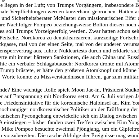
ge liegen in der Luft; von Trumps Vorgängern, insbesondere
onale Verpflichtungen werden kurzerhand gebrochen. Hatten a
 und Sicherheitsberater McMaster den missionarischen Eifer 
ihre Nachfolger Pompeo beziehungsweise Bolton diesen noch z
ea soll Trumps Vorzeigeerfolg werden. Zwar hatten schon sei
eitsche, Nordkorea zu denuklearisieren, kurzzeitige Fortschri
kgasse, mal von der einen Seite, mal von der anderen verursa
sperrvertrag aus, führte Nukleartests durch und erklärte si
erte mit immer härteren Sanktionen, die auch China und Russ
hte ein verbaler Schlagabtausch: Nordkorea drohte mit Atom
Trump brüstete, er hätte den größeren Atomknopf und könne 
r Worte konnte zu Missverständnissen führen, gar zum militär
e? Eine wichtige Rolle spielt Moon Jae-in, Präsident Südkor
er auf Entspannung mit Nordkorea setzt. Am 6. Juli vorigen Ja
ne Friedensinitiative für die koreanische Halbinsel an. Kim 
 hochrangiger nordkoreanischer Politiker an der Eröffnung d
anischen Pyeongchang entwickelte sich ein Dialog zwischen b
SA einstiegen – bisher fanden zwei Treffen zwischen Kim Yo
r Mike Pompeo besuchte zweimal Pjöngjang, um ein Gipfeltr
vorzubereiten. Die rasche Abfolge der Ereignisse mag wunde