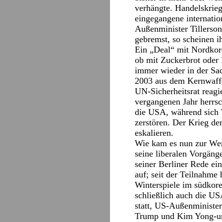
verhängte. Handelskrie
eingegangene internati
Außenminister Tillerson
gebremst, so scheinen 
Ein „Deal“ mit Nordkor
ob mit Zuckerbrot oder P
immer wieder in der Sac
2003 aus dem Kernwaffen
UN-Sicherheitsrat reagi
vergangenen Jahr herrsc
die USA, während sich 
zerstören. Der Krieg de
eskalieren.
Wie kam es nun zur Wend
seine liberalen Vorgäng
seiner Berliner Rede ei
auf; seit der Teilnahme
Winterspiele im südkore
schließlich auch die U
statt, US-Außenministe
Trump und Kim Yong-un 