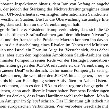
barten Inspektionen hinaus, dem Iran von Anfang an angehör
der jedoch der Stärkung des Nichtverbreitungsregimes dient
e vom UN-Sicherheitsrat verhängten internationalen Sanktione
n westlicher Staaten. Die für die Überwachung zuständige Int
te, dass sich Iran an die Vereinbarungen hält.
ge Befürchtete: Präsident Trump verkündete, dass sich di
irtschaftlichen Strafmaßnahmen „auf dem höchsten Niveau“ 
l und der französische Präsident Macron konnten ihn davon 
 um die Ausschaltung eines Rivalen im Nahen und Mittleren 
en und Israel ein Dorn im Auge ist. Versteht sich, dass dabe
ls, aber auch den regionalen Ambitionen Saudi-Arabiens kein
inister Pompeo in seiner Rede vor der Heritage Foundation 
umenten gegen den JCPOA erläuterte er, die Vereinbarung sol
n „neuer Deal“ erforderlich. Dafür nannte Pompeo „12 sehr g
aßnahmen, die weit über den JCPOA hinaus gehen, über die 
 bis hin zur Beendigung seiner Aktivitäten im Nahen Osten.
 erkennen, dass es den USA um einen regime change geht. Al
eichen, denn auch liberale Iraner halten Pompeos Forderungen
hin zu denken, dass Irans Hardliner wohl recht haben: Man 
ajun Amirpur im
Spiegel
schrieb. Das Ultimatum gilt jedoch nic
ren europäischen Verbündeten. Wer verbotene Geschäfte mit I