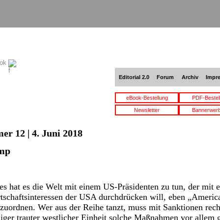
ook
Editorial 2.0
Forum
Archiv
Impr
eBook-Bestellung
PDF-Bestel
Newsletter
Bannerwer
er 12 | 4. Juni 2018
ump
es hat es die Welt mit einem US-Präsidenten zu tun, der mit e
rtschaftsinteressen der USA durchdrücken will, eben „Americ
erzuordnen. Wer aus der Reihe tanzt, muss mit Sanktionen re
iger trauter westlicher Einheit solche Maßnahmen vor allem