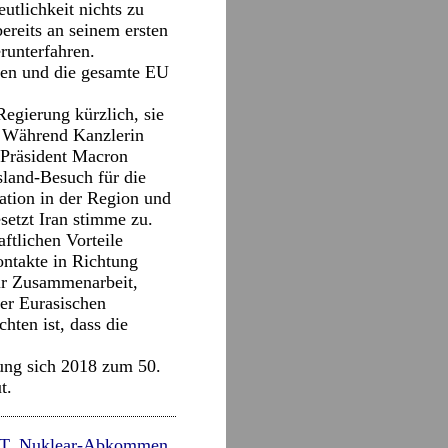
tlichkeit nichts zu
ereits an seinem ersten
erunterfahren.
ien und die gesamte EU
Regierung kürzlich, sie
n. Während Kanzlerin
s Präsident Macron
sland-Besuch für die
tion in der Region und
setzt Iran stimme zu.
ftlichen Vorteile
ontakte in Richtung
für Zusammenarbeit,
er Eurasischen
hten ist, dass die
ung sich 2018 zum 50.
t.
T
,
Nuklear-Abkommen
,