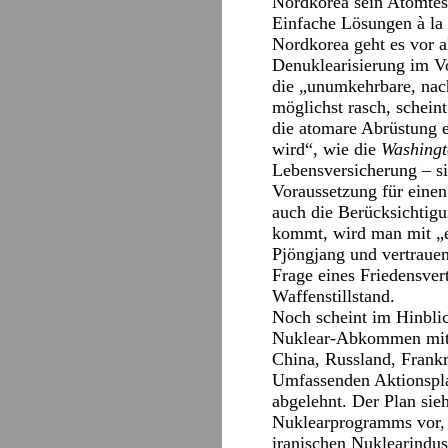
Nordkorea sein Atomtes
Einfache Lösungen à la 
Nordkorea geht es vor a
Denuklearisierung im V
die „unumkehrbare, nac
möglichst rasch, scheint
die atomare Abrüstung ei
wird“, wie die
Washingt
Lebensversicherung – s
Voraussetzung für eine
auch die Berücksichtigu
kommt, wird man mit „e
Pjöngjang und vertraue
Frage eines Friedensvert
Waffenstillstand.
Noch scheint im Hinblick
Nuklear-Abkommen mit 
China, Russland, Frank
Umfassenden Aktionspl
abgelehnt. Der Plan sie
Nuklearprogramms vor, i
iranischen Nuklearindus