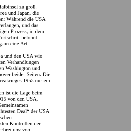
albinsel zu groß.
rea und Japan, die
ngen: Während die USA
verlangen, und das
figen Prozess, in dem
ortschritt belohnt
-un eine Art
rea und den USA wie
ften Verhandlungen
hen Washington und
över beider Seiten. Die
oreakrieges 1953 nur ein
ch ist die Lage beim
015 von den USA,
n Gemeinsamen
htesten Deal“ der USA
ischen
kten Kontrollen der
erbreitung von