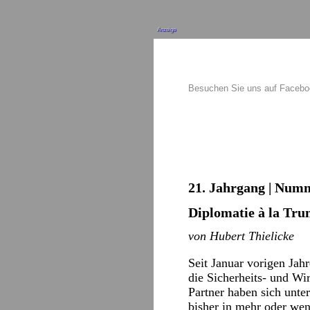
Anzeige
Besuchen Sie uns auf Faceb
21. Jahrgang | Numm
Diplomatie à la Tr
von Hubert Thielicke
Seit Januar vorigen Jahr
die Sicherheits- und Wi
Partner haben sich unt
bisher in mehr oder wen