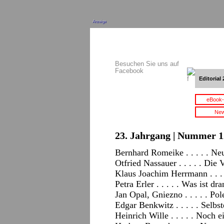
Anzeige
Besuchen Sie uns auf
Facebook
Editorial 
eBook-
New
23. Jahrgang | Nummer 12
Bernhard Romeike . . . . . N
Otfried Nassauer . . . . . Die
Klaus Joachim Herrmann . . . 
Petra Erler . . . . . Was ist d
Jan Opal, Gniezno . . . . . P
Edgar Benkwitz . . . . . Selbst
Heinrich Wille . . . . . Noch 