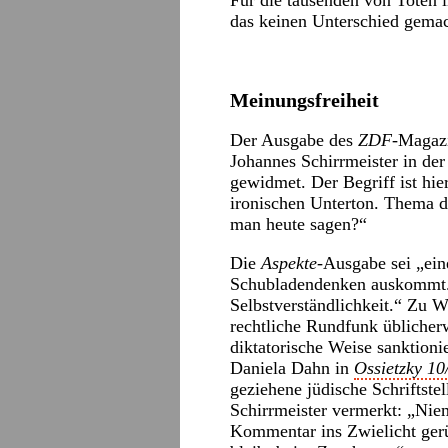
Für die tausenden von Toten 
das keinen Unterschied gemac
Meinungsfreiheit
Der Ausgabe des
ZDF
-Magazi
Johannes Schirrmeister in de
gewidmet. Der Begriff ist hie
ironischen Unterton. Thema d
man heute sagen?“
Die
Aspekte
-Ausgabe sei „ei
Schubladendenken auskommt.
Selbstverständlichkeit.“ Zu Wo
rechtliche Rundfunk üblicher
diktatorische Weise sanktioni
Daniela Dahn in
Ossietzky 10
geziehene jüdische Schriftst
Schirrmeister vermerkt: „Nie
Kommentar ins Zwielicht gerü