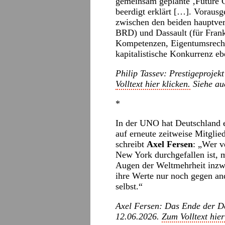
gemeinsam geplante ‚Future
beerdigt erklärt […]. Vorausg
zwischen den beiden hauptver
BRD) und Dassault (für Frank
Kompetenzen, Eigentumsrecht
kapitalistische Konkurrenz eb
Philip Tassev: Prestigeprojekt
Volltext hier klicken.
Siehe a
*
In der UNO hat Deutschland ei
auf erneute zeitweise Mitglie
schreibt
Axel Fersen
: „Wer v
New York durchgefallen ist, 
Augen der Weltmehrheit inzwi
ihre Werte nur noch gegen an
selbst.“
Axel Fersen: Das Ende der D
12.06.2026.
Zum Volltext hier