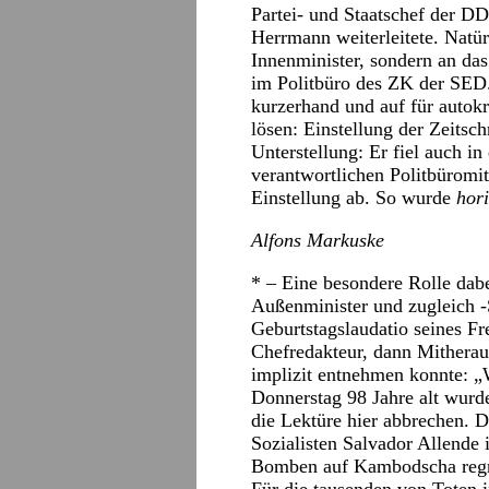
Partei- und Staatschef der D
Herrmann weiterleitete. Natür
Innenminister, sondern an da
im Politbüro des ZK der SE
kurzerhand und auf für autok
lösen: Einstellung der Zeitsc
Unterstellung: Er fiel auch in
verantwortlichen Politbüromi
Einstellung ab. So wurde
hori
Alfons Markuske
* – Eine besondere Rolle dabe
Außenminister und zugleich -
Geburtstagslaudatio seines F
Chefredakteur, dann Mitherau
implizit entnehmen konnte: „
Donnerstag 98 Jahre alt wurde,
die Lektüre hier abbrechen. D
Sozialisten Salvador Allende
Bomben auf Kambodscha regnen