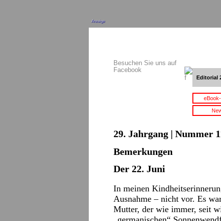
Anzeige
Besuchen Sie uns auf
Facebook
Editorial 
eBook-
New
29. Jahrgang | Nummer 11
Bemerkungen
Der 22. Juni
In meinen Kindheitserinnerun
Ausnahme – nicht vor. Es wa
Mutter, der wie immer, seit w
„germanischen“ Sonnenwendfe