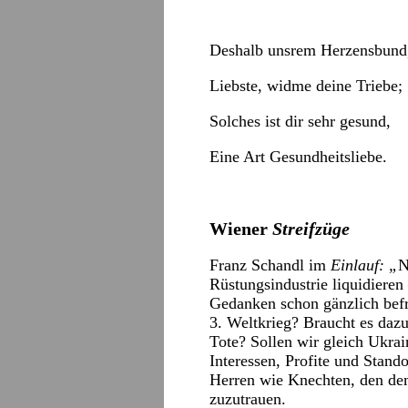
Deshalb unsrem Herzensbund
Liebste, widme deine Triebe;
Solches ist dir sehr gesund,
Eine Art Gesundheitsliebe.
Wiener
Streifzüge
Franz Schandl im
Einlauf: „
N
Rüstungsindustrie liquidieren
Gedanken schon gänzlich befr
3. Weltkrieg? Braucht es daz
Tote? Sollen wir gleich Ukra
Interessen, Profite und Stand
Herren wie Knechten, den dem
zuzutrauen.