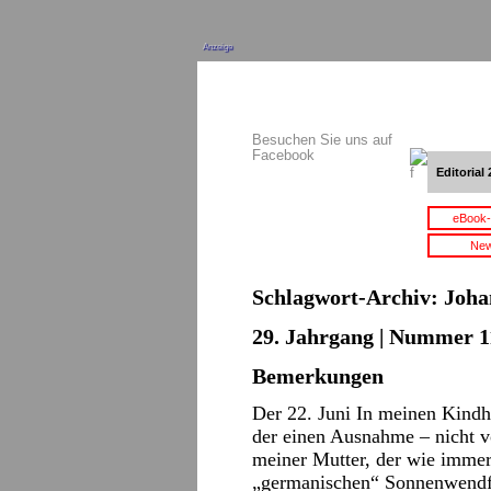
Anzeige
Besuchen Sie uns auf
Facebook
Editorial 
eBook-
New
Schlagwort-Archiv:
Joha
29. Jahrgang | Nummer 11
Bemerkungen
Der 22. Juni In meinen Kindh
der einen Ausnahme – nicht v
meiner Mutter, der wie immer
„germanischen“ Sonnenwendf