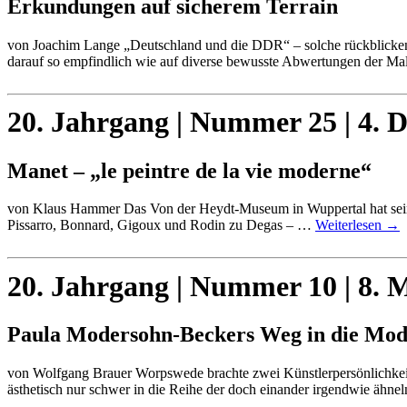
Erkundungen auf sicherem Terrain
von Joachim Lange „Deutschland und die DDR“ – solche rückblickend
darauf so empfindlich wie auf diverse bewusste Abwertungen der Ma
20. Jahrgang | Nummer 25 | 4. 
Manet – „le peintre de la vie moderne“
von Klaus Hammer Das Von der Heydt-Museum in Wuppertal hat seine a
Pissarro, Bonnard, Gigoux und Rodin zu Degas – …
Weiterlesen
→
20. Jahrgang | Nummer 10 | 8. 
Paula Modersohn-Beckers Weg in die Mo
von Wolfgang Brauer Worpswede brachte zwei Künstlerpersönlichkeiten
ästhetisch nur schwer in die Reihe der doch einander irgendwie äh