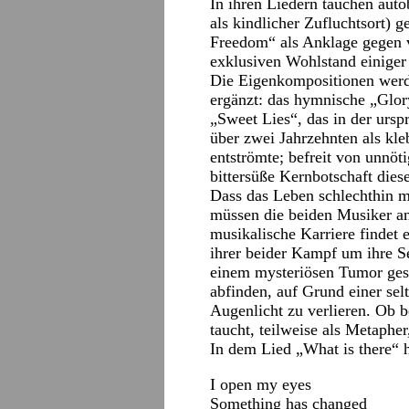
In ihren Liedern tauchen aut
als kindlicher Zufluchtsort) g
Freedom“ als Anklage gegen v
exklusiven Wohlstand einiger 
Die Eigenkompositionen werd
ergänzt: das hymnische „Glor
„Sweet Lies“, das in der urs
über zwei Jahrzehnten als kl
entströmte; befreit von unnöt
bittersüße Kernbotschaft dies
Dass das Leben schlechthin m
müssen die beiden Musiker an
musikalische Karriere findet
ihrer beider Kampf um ihre 
einem mysteriösen Tumor ges
abfinden, auf Grund einer sel
Augenlicht zu verlieren. Ob
taucht, teilweise als Metaphe
In dem Lied „What is there“ h
I open my eyes
Something has changed