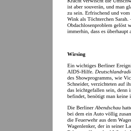
Kracht verwischt die Umschw
ist aber souverän, und man gl
zu sein. Erfrischend und vom 
Wink als Töchterchen Sarah.
Obdachlosenproblem gelöst wi
immerhin, dass es überhaupt 
Wirsing
Ein wichtiges Berliner Ereign
AIDS-Hilfe.
Deutschlandradi
des Showprogramms, wie Vic
Schneider, verzichteten auf 
das leichtgefallen sein, denn 
befindet, benötigt man keine 
Die Berliner
Abendschau
hatt
bei dem ein Auto völlig zus
die Feuerwehr aus dem Wage
Wagenlenker, der in seiner L