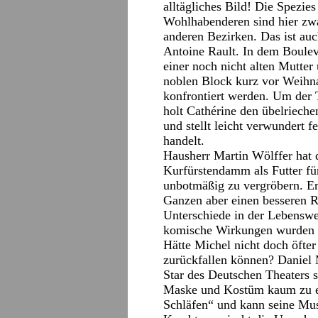
alltägliches Bild! Die Spezie
Wohlhabenderen sind hier zwa
anderen Bezirken. Das ist au
Antoine Rault. In dem Boulev
einer noch nicht alten Mutter 
noblen Block kurz vor Weihn
konfrontiert werden. Um der 
holt Cathérine den übelriec
und stellt leicht verwundert f
handelt.
Hausherr Martin Wölffer hat
Kurfürstendamm als Futter fü
unbotmäßig zu vergröbern. Er 
Ganzen aber einen besseren 
Unterschiede in der Lebenswei
komische Wirkungen wurden d
Hätte Michel nicht doch öfte
zurückfallen können? Daniel 
Star des Deutschen Theaters s
Maske und Kostüm kaum zu er
Schläfen“ und kann seine Mus