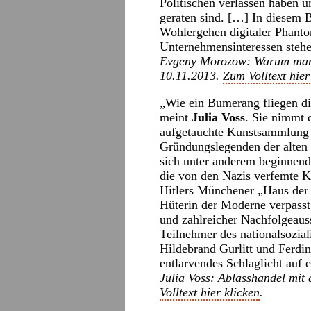
Politischen verlassen haben u
geraten sind. […] In diesem B
Wohlergehen digitaler Phantom
Unternehmensinteressen stehe
Evgeny Morozow: Warum man d
10.11.2013.
Zum Volltext hier
„Wie ein Bumerang fliegen di
meint
Julia Voss
. Sie nimmt 
aufgetauchte Kunstsammlung G
Gründungslegenden der alten 
sich unter anderem beginnend
die von den Nazis verfemte K
Hitlers Münchener „Haus der
Hüterin der Moderne verpasst
und zahlreicher Nachfolgeauss
Teilnehmer des nationalsozial
Hildebrand Gurlitt und Ferdin
entlarvendes Schlaglicht auf 
Julia Voss: Ablasshandel mit
Volltext hier klicken
.