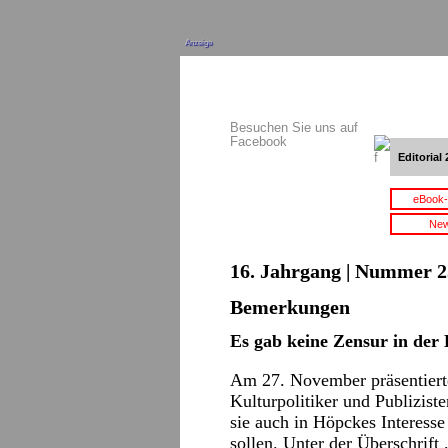
Anzeige
Besuchen Sie uns auf
Facebook
Editorial 
eBook-
New
16. Jahrgang | Nummer 2
Bemerkungen
Es gab keine Zensur in der
Am 27. November präsentiert
Kulturpolitiker und Publizist
sie auch in Höpckes Interesse
sollen. Unter der Überschrift