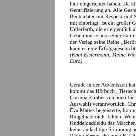
hier eingerichtet haben. Da k
Gentrifizierung an. Alle Gespr
Beobachter mit Respekt und S
mit einbringt, ist ein große
Unferferth, die er eigentlich a
Geheimnisse aus seiner Famil
der Verlag seine Reihe „Berli
kann es eine Erfolgsgeschich
(Knut Elstermann, Meine Wins
Euro)
Gerade in der Adventszeit ha
kommt das Hörbuch „Tierisch
Corinna Zimber zeichnen für 
Auswahl) verantwortlich. Chri
Eva Mattes begeisterte, kommt
Ringelnatz nicht fehlen. We
Kuddeldaddeldu das Märchen
keine andächtige Stimmung 
Walter Kreye, der auch E.T