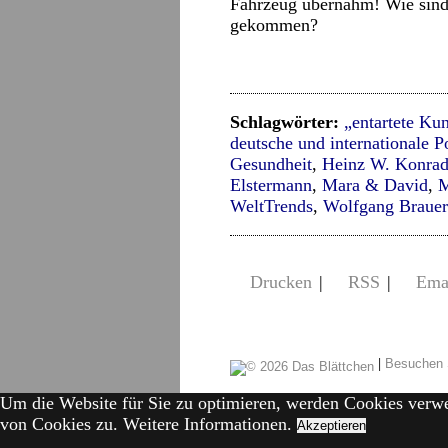
Fahrzeug übernahm! Wie sind 
gekommen?
Schlagwörter:
„entartete Kun
deutsche und internationale Po
Gesundheit
,
Heinz W. Konra
Elstermann
,
Mara & David
,
M
WeltTrends
,
Wolfgang Brauer
Drucken
|
RSS
|
Ema
|
Besuchen 
Um die Website für Sie zu optimieren, werden Cookies verw
von Cookies zu.
Weitere Informationen.
Akzeptieren