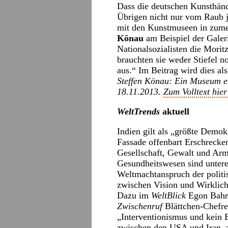
Dass die deutschen Kunsthänd
Übrigen nicht nur vom Raub jü
mit den Kunstmuseen in zumei
Könau
am Beispiel der Galeri
Nationalsozialisten die Morit
brauchten sie weder Stiefel n
aus.“ Im Beitrag wird dies al
Steffen Könau: Ein Museum ent
18.11.2013.
Zum Volltext hier
WeltTrends
aktuell
Indien gilt als „größte Demok
Fassade offenbart Erschrecke
Gesellschaft, Gewalt und Arm
Gesundheitswesen sind unteren
Weltmachtanspruch der politis
zwischen Vision und Wirklich
Dazu im
WeltBlick
Egon Bahr 
Zwischenruf
Blättchen-Chefr
„Interventionismus und kein 
zwischen den USA und Iran, z