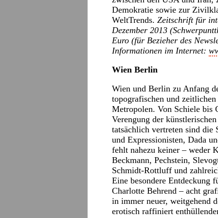
Demokratie sowie zur
Zivilkl
WeltTrends.
Zeitschrift für i
Dezember 2013 (Schwerpuntth
Euro (für Bezieher des Newsle
Informationen im Internet:
ww
Wien Berlin
Wien und Berlin zu Anfang des
topografischen und zeitlichen
Metropolen. Von Schiele bis G
Verengung der künstlerischen 
tatsächlich vertreten sind die
und Expressionisten, Dada u
fehlt nahezu keiner – weder 
Beckmann, Pechstein, Slevog
Schmidt-Rottluff und zahlreic
Eine besondere Entdeckung f
Charlotte Behrend – acht graf
in immer neuer, weitgehend d
erotisch raffiniert enthüllend