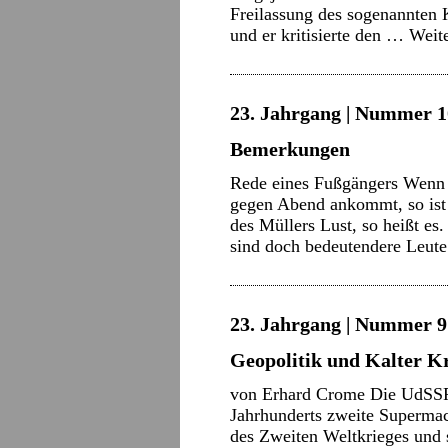
Freilassung des sogenannten 
und er kritisierte den …
Weit
23. Jahrgang | Nummer 10
Bemerkungen
Rede eines Fußgängers Wenn 
gegen Abend ankommt, so ist 
des Müllers Lust, so heißt es
sind doch bedeutendere Leu
23. Jahrgang | Nummer 9 
Geopolitik und Kalter K
von Erhard Crome Die UdSSR 
Jahrhunderts zweite Supermac
des Zweiten Weltkrieges und s