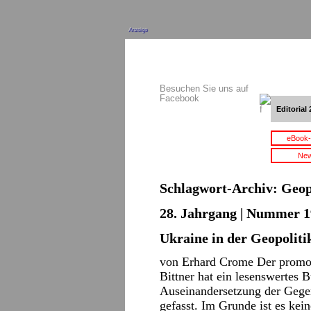
Anzeige
Besuchen Sie uns auf
Facebook
Editorial 
eBook-
New
Schlagwort-Archiv:
Geop
28. Jahrgang | Nummer 1
Ukraine in der Geopoliti
von Erhard Crome Der promovi
Bittner hat ein lesenswertes 
Auseinandersetzung der Gegenw
gefasst. Im Grunde ist es kei