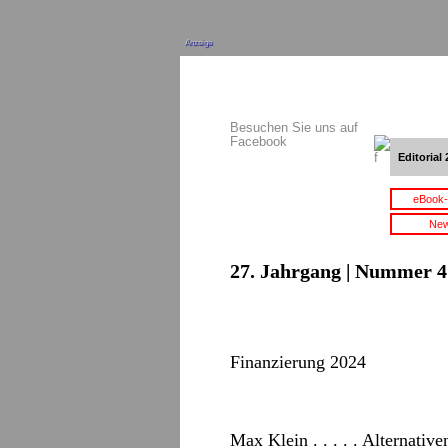
Anzeige
Besuchen Sie uns auf
Facebook
Editorial 
eBook-
New
27. Jahrgang | Nummer 4 
Finanzierung 2024
Max Klein . . . . . Alternativ