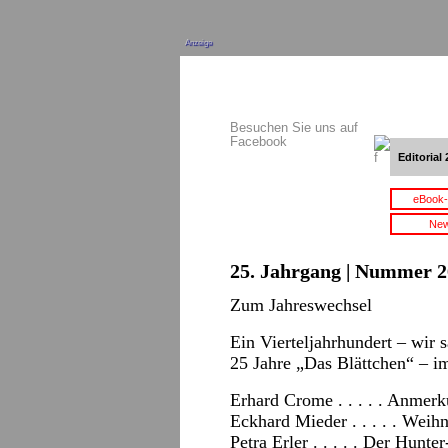
Anzeige
Besuchen Sie uns auf
Facebook
Editorial 
eBook-
New
25. Jahrgang | Nummer 2
Zum Jahreswechsel
Ein Vierteljahrhundert – wir
25 Jahre „Das Blättchen“ – i
Erhard Crome . . . . . Anmer
Eckhard Mieder . . . . . Weihn
Petra Erler . . . . . Der Hun