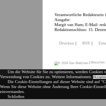
Verantwortliche Redakteurin 
Ausgabe:
Margit van Ham; E-Mail:
red
Redaktionsschluss: 15. Deze
Drucken
|
RSS
|
Ema
|
Besuchen 
Um die Website für Sie zu optimieren, werden Cookies 
Verwendung von Cookies zu.
Weitere Informationen.
Akzeptie
Die Cookie-Einstellungen auf dieser Website sind auf "Co
Wenn Sie diese Website ohne Änderung Ihrer Cookie-Einstell
einverstanden.
Schließen