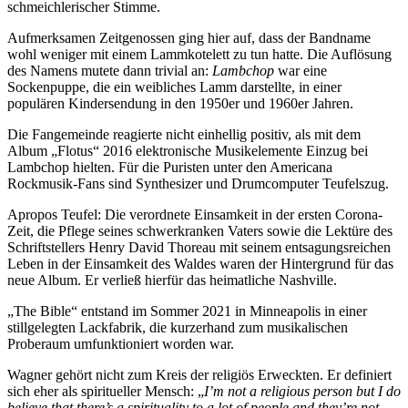
schmeichlerischer Stimme.
Aufmerksamen Zeitgenossen ging hier auf, dass der Bandname
wohl weniger mit einem Lammkotelett zu tun hatte. Die Auflösung
des Namens mutete dann trivial an:
Lambchop
war eine
Sockenpuppe, die ein weibliches Lamm darstellte, in einer
populären Kindersendung in den 1950er und 1960er Jahren.
Die Fangemeinde reagierte nicht einhellig positiv, als mit dem
Album „Flotus“ 2016 elektronische Musikelemente Einzug bei
Lambchop hielten. Für die Puristen unter den Americana
Rockmusik-Fans sind Synthesizer und Drumcomputer Teufelszug.
Apropos Teufel: Die verordnete Einsamkeit in der ersten Corona-
Zeit, die Pflege seines schwerkranken Vaters sowie die Lektüre des
Schriftstellers Henry David Thoreau mit seinem entsagungsreichen
Leben in der Einsamkeit des Waldes waren der Hintergrund für das
neue Album. Er verließ hierfür das heimatliche Nashville.
„The Bible“ entstand im Sommer 2021 in Minneapolis in einer
stillgelegten Lackfabrik, die kurzerhand zum musikalischen
Proberaum umfunktioniert worden war.
Wagner gehört nicht zum Kreis der religiös Erweckten. Er definiert
sich eher als spiritueller Mensch: „
I’m not a religious person but I do
believe that there’s a spirituality to a lot of people and they’re not