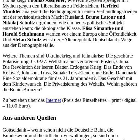
Politik
zeigt
Thomas Assheuer
, wie rechte Systemsprenger mit
Mythen gegen den Liberalismus zu Felde ziehen.
Herfried
Münkler
analysiert die Bedingungen für einen Verhandlungsfrieden
mit der revisionistischen Macht Russland.
Bruno Latour und
Nikolaj Schultz
ergründen, wie ein neues politisches Subjekt
entstehen kann: die ökologische Klasse.
Elisa Simantke und
Harald Schuhmann
warnen vor einem Europa ohne Öffentlichkeit.
Und
Stefan Schulz
weist der »Altenrepublik Deutschland« Wege
aus der Demographiefalle.
Weitere Themen sind Ukrainekrieg und Klimakrise: Die geschürte
Polarisierung, COP27: Weltklima auf verlorenem Posten, China:
Die Revolution der leeren Blätter, Erdogans Krieg: Das Ende von
Rojava?, Johnson, Truss, Sunak: Tory-Elend ohne Ende, Dänemark:
Eine Sozialdemokratie für das 21. Jahrhundert?, Das Geschäft mit
dem Kinderwunsch, Die Privatisierung des Weltalls, Wohin gehören
die Benin-Bronzen?
Zu beziehen über das
Internet
(Preis des Einzelheftes – print / digital
– 11,00 Euro).
Aus anderen Quellen
Gottseidank – wenn schon nicht die Deutsche Bahn, die
Bundeswehr und die örtlichen Verwaltungen, so sind doch