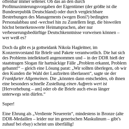
offenbar immer seltener. Ob das an den durch
Profitmaximierungsvorgaben der Eigentümer (der größte ist die
Bundesrepublik Deutschland) oder durch vergleichbare
Bestrebungen des Managements (wegen Boni?) bedingten
Personalabbau und -wechsel hin zu Zustellern liegt, die bisweilen
höchst bemerkenswerte Heimatsprachen, aber nur
verbesserungsbedürftige Deutschkenntnisse vorweisen können –
wer weiß es?
Doch da gibt es ja gottseidank Nikola Hagleitner, im
Konzernvorstand für Briefe und Pakete verantwortlich. Die hat sich
des Problems intellektuell angenommen und – in der DDR hieß der
staatstragen Slogan für hartnäckige Fälle „Problem erkannt, Problem
gebannt!“ – gleich eine Lösung parat: „Wir sollten überlegen, ob wir
den Kunden die Wahl der Laufzeiten überlassen“, sagte sie der
Frankfurter Allgemeinen
. Die „könnten dann entscheiden, ob ihnen
eine besonders schnelle Zustellung
einen Aufpreis wert ist
[Hervorhebung – am] oder ob die Briefe auch etwas länger
unterwegs sein dürfen.“
Super!
Eine Ehrung als „Verdiente Neuererin“, mindestens in Bronze (alte
DDR-Medaillen – leider nur im generischen Maskulinum – gibt’s
zuhauf bei ebay) scheint uns überfällig!