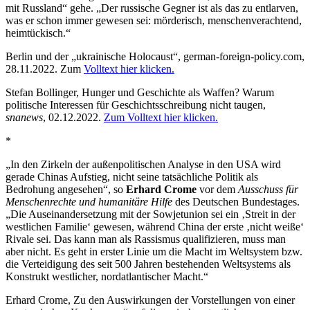
mit Russland“ gehe. „Der russische Gegner ist als das zu entlarven,
was er schon immer gewesen sei: mörderisch, menschenverachtend,
heimtückisch.“
Berlin und der „ukrainische Holocaust“,
german-foreign-policy.com
,
28.11.2022. Zum
Volltext hier klicken.
Stefan Bollinger, Hunger und Geschichte als Waffen? Warum
politische Interessen für Geschichtsschreibung nicht taugen,
snanews
, 02.12.2022.
Zum Volltext hier klicken.
*
„In den Zirkeln der außenpolitischen Analyse in den USA wird
gerade Chinas Aufstieg, nicht seine tatsächliche Politik als
Bedrohung angesehen“, so
Erhard Crome
vor dem
Ausschuss für
Menschenrechte und humanitäre Hilfe
des Deutschen Bundestages.
„Die Auseinandersetzung mit der Sowjetunion sei ein ‚Streit in der
westlichen Familie‘ gewesen, während China der erste ‚nicht weiße‘
Rivale sei. Das kann man als Rassismus qualifizieren, muss man
aber nicht. Es geht in erster Linie um die Macht im Weltsystem bzw.
die Verteidigung des seit 500 Jahren bestehenden Weltsystems als
Konstrukt westlicher, nordatlantischer Macht.“
Erhard Crome, Zu den Auswirkungen der Vorstellungen von einer