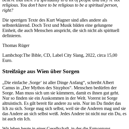
religious. You don’t have to be religious to be a spiritual person,
right?
Die sperrigen Texte des Kurt Wagner sind alles andere als
selbsterklärend. Doch Text und Musik bilden eine gelungene
Einheit, die auch Menschen anspricht, die sich nicht als spirituell
definieren.
Thomas Rüger
Lambchop:The Bible, CD, Label City Slang, 2022, circa 15,00
Euro.
Streifzüge aus Wien über Sorgen
„Die einfache ,Sorge‘ ist aller Dinge Anfang“, schreibt Albert
Camus in „Der Mythos des Sisyphos“. Menschen bedürfen der
Sorge. Man muss sich um sie kümmern, damit es ihnen gut geht.
Nur so finden sie ein Auskommen in der Welt. Vorerst ist Sorge
altruistisch. Es gilt bereit für andere zu sein. Nur im Du findet das
Ich zu sich. Sorge mag sich selbst, weil sie die Anderen mag und sie
das Andere an sich selbst weiß. Jedes Andere ist nicht nur ein Du, es
ist auch ein Ich.
Wir leben heute in einer Gesellschaft, in der die Entsorgung