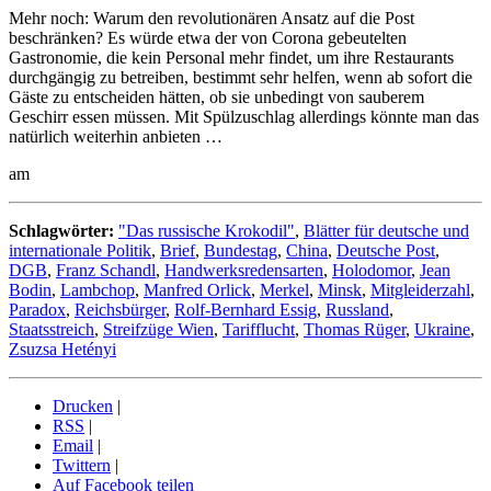
Mehr noch: Warum den revolutionären Ansatz auf die Post
beschränken? Es würde etwa der von Corona gebeutelten
Gastronomie, die kein Personal mehr findet, um ihre Restaurants
durchgängig zu betreiben, bestimmt sehr helfen, wenn ab sofort die
Gäste zu entscheiden hätten, ob sie unbedingt von sauberem
Geschirr essen müssen. Mit Spülzuschlag allerdings könnte man das
natürlich weiterhin anbieten …
am
Schlagwörter:
"Das russische Krokodil"
,
Blätter für deutsche und
internationale Politik
,
Brief
,
Bundestag
,
China
,
Deutsche Post
,
DGB
,
Franz Schandl
,
Handwerksredensarten
,
Holodomor
,
Jean
Bodin
,
Lambchop
,
Manfred Orlick
,
Merkel
,
Minsk
,
Mitgleiderzahl
,
Paradox
,
Reichsbürger
,
Rolf-Bernhard Essig
,
Russland
,
Staatsstreich
,
Streifzüge Wien
,
Tarifflucht
,
Thomas Rüger
,
Ukraine
,
Zsuzsa Hetényi
Drucken
|
RSS
|
Email
|
Twittern
|
Auf Facebook teilen