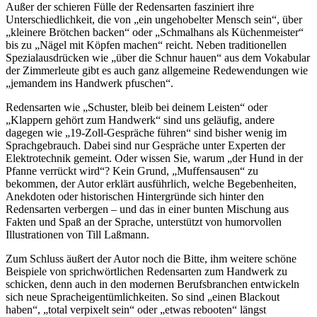
Außer der schieren Fülle der Redensarten fasziniert ihre
Unterschiedlichkeit, die von „ein ungehobelter Mensch sein“, über
„kleinere Brötchen backen“ oder „Schmalhans als Küchenmeister“
bis zu „Nägel mit Köpfen machen“ reicht. Neben traditionellen
Spezialausdrücken wie „über die Schnur hauen“ aus dem Vokabular
der Zimmerleute gibt es auch ganz allgemeine Redewendungen wie
„jemandem ins Handwerk pfuschen“.
Redensarten wie „Schuster, bleib bei deinem Leisten“ oder
„Klappern gehört zum Handwerk“ sind uns geläufig, andere
dagegen wie „19-Zoll-Gespräche führen“ sind bisher wenig im
Sprachgebrauch. Dabei sind nur Gespräche unter Experten der
Elektrotechnik gemeint. Oder wissen Sie, warum „der Hund in der
Pfanne verrückt wird“? Kein Grund, „Muffensausen“ zu
bekommen, der Autor erklärt ausführlich, welche Begebenheiten,
Anekdoten oder historischen Hintergründe sich hinter den
Redensarten verbergen – und das in einer bunten Mischung aus
Fakten und Spaß an der Sprache, unterstützt von humorvollen
Illustrationen von Till Laßmann.
Zum Schluss äußert der Autor noch die Bitte, ihm weitere schöne
Beispiele von sprichwörtlichen Redensarten zum Handwerk zu
schicken, denn auch in den modernen Berufsbranchen entwickeln
sich neue Spracheigentümlichkeiten. So sind „einen Blackout
haben“, „total verpixelt sein“ oder „etwas rebooten“ längst