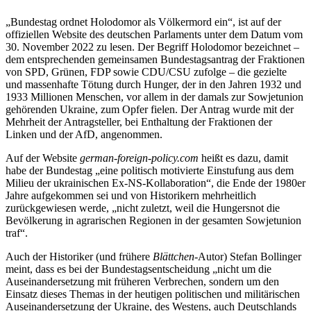
„Bundestag ordnet Holodomor als Völkermord ein“, ist auf der
offiziellen Website des deutschen Parlaments unter dem Datum vom
30. November 2022 zu lesen. Der Begriff Holodomor bezeichnet –
dem entsprechenden gemeinsamen Bundestagsantrag der Fraktionen
von SPD, Grünen, FDP sowie CDU/CSU zufolge – die gezielte
und massenhafte Tötung durch Hunger, der in den Jahren 1932 und
1933 Millionen Menschen, vor allem in der damals zur Sowjetunion
gehörenden Ukraine, zum Opfer fielen. Der Antrag wurde mit der
Mehrheit der Antragsteller, bei Enthaltung der Fraktionen der
Linken und der AfD, angenommen.
Auf der Website
german-foreign-policy.com
heißt es dazu, damit
habe der Bundestag „eine politisch motivierte Einstufung aus dem
Milieu der ukrainischen Ex-NS-Kollaboration“, die Ende der 1980er
Jahre aufgekommen sei und von Historikern mehrheitlich
zurückgewiesen werde, „nicht zuletzt, weil die Hungersnot die
Bevölkerung in agrarischen Regionen in der gesamten Sowjetunion
traf“.
Auch der Historiker (und frühere
Blättchen
-Autor) Stefan Bollinger
meint, dass es bei der Bundestagsentscheidung „nicht um die
Auseinandersetzung mit früheren Verbrechen, sondern um den
Einsatz dieses Themas in der heutigen politischen und militärischen
Auseinandersetzung der Ukraine, des Westens, auch Deutschlands