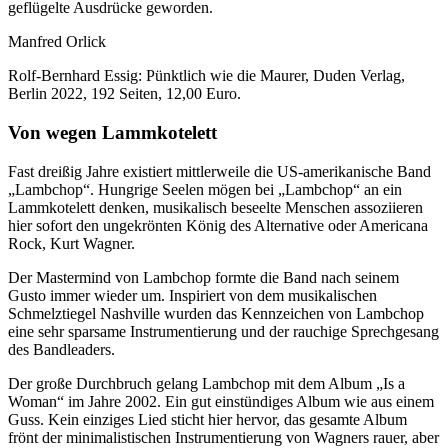
geflügelte Ausdrücke geworden.
Manfred Orlick
Rolf-Bernhard Essig: Pünktlich wie die Maurer, Duden Verlag,
Berlin 2022, 192 Seiten, 12,00 Euro.
Von wegen Lammkotelett
Fast dreißig Jahre existiert mittlerweile die US-amerikanische Band
„Lambchop“. Hungrige Seelen mögen bei „Lambchop“ an ein
Lammkotelett denken, musikalisch beseelte Menschen assoziieren
hier sofort den ungekrönten König des Alternative oder Americana
Rock, Kurt Wagner.
Der Mastermind von Lambchop formte die Band nach seinem
Gusto immer wieder um. Inspiriert von dem musikalischen
Schmelztiegel Nashville wurden das Kennzeichen von Lambchop
eine sehr sparsame Instrumentierung und der rauchige Sprechgesang
des Bandleaders.
Der große Durchbruch gelang Lambchop mit dem Album „Is a
Woman“ im Jahre 2002. Ein gut einstündiges Album wie aus einem
Guss. Kein einziges Lied sticht hier hervor, das gesamte Album
frönt der minimalistischen Instrumentierung von Wagners rauer, aber