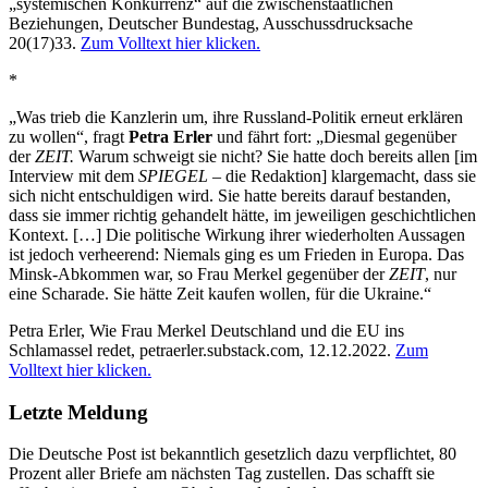
„systemischen Konkurrenz“ auf die zwischenstaatlichen
Beziehungen, Deutscher Bundestag, Ausschussdrucksache
20(17)33.
Zum Volltext hier klicken.
*
„Was trieb die Kanzlerin um, ihre Russland-Politik erneut erklären
zu wollen“, fragt
Petra Erler
und fährt fort: „Diesmal gegenüber
der
ZEIT.
Warum schweigt sie nicht? Sie hatte doch bereits allen [im
Interview mit dem
SPIEGEL
– die Redaktion] klargemacht, dass sie
sich nicht entschuldigen wird. Sie hatte bereits darauf bestanden,
dass sie immer richtig gehandelt hätte, im jeweiligen geschichtlichen
Kontext. […] Die politische Wirkung ihrer wiederholten Aussagen
ist jedoch verheerend: Niemals ging es um Frieden in Europa. Das
Minsk-Abkommen war, so Frau Merkel gegenüber der
ZEIT
, nur
eine Scharade. Sie hätte Zeit kaufen wollen, für die Ukraine.“
Petra Erler, Wie Frau Merkel Deutschland und die EU ins
Schlamassel redet,
petraerler.substack.com
, 12.12.2022.
Zum
Volltext hier klicken.
Letzte Meldung
Die Deutsche Post ist bekanntlich gesetzlich dazu verpflichtet, 80
Prozent aller Briefe am nächsten Tag zustellen. Das schafft sie