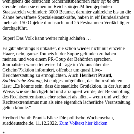
wenigstens die deutschen Sicherheitsbehörden
state oft he art
!
Gerade haben sie einen im Reichsbürger-Milieu geplanten
Staatsstreich verhindert: 3000 Beamte, darunter zahlreiche bis an die
Zähne bewaffnete Spezialeinsatzkräfte, haben in elf Bundesländern
mehr als 150 Objekte durchsucht und 25 Festnahmen Verdächtigter
durchgeführt.
Super! Das Volk kann weiter ruhig schlafen …
Es gibt allerdings Kritikaster, die schon wieder nicht nur einzelne
Haare, nein, ganze Toupets in der Suppe gefunden zu haben
meinen, und von einem PR-Coup der Behörden sprechen.
Journalisten waren teilweise 14 Tage im Voraus über die
Geheim(?)aktion informiert, offenbar um quasi Live-
Berichterstattung zu ermöglichten. Auch
Heribert Prantl
,
Süddeutsche Zeitung
, ist einiges aufgefallen, das ihn resümieren
lässt: „Es könnte sein, dass die staatliche Großaktion, in der Art und
Weise, wie sie durchgeführt und arrangiert wurde, der Bekämpfung
des Rechtsextremismus eher schadet als nützt – wenn und weil der
Rechtsextremismus nun als eine eigentlich lächerliche Veranstaltung
gelten könnte.“
Heribert Prantl: Prantls Blick: Die politische Wochenschau,
sueddeutsche.de
, 11.12.2022.
Zum Volltext hier klicken.
*