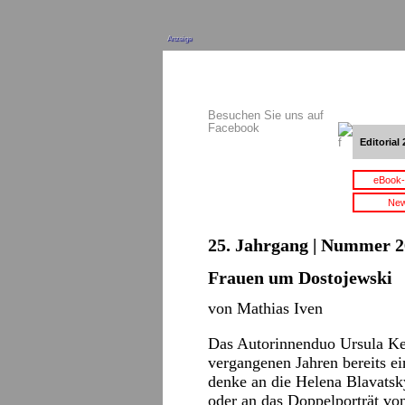
Anzeige
Besuchen Sie uns auf
Facebook
Editorial 
eBook-
New
25. Jahrgang | Nummer 2
Frauen um Dostojewski
von Mathias Iven
Das Autorinnenduo Ursula Kel
vergangenen Jahren bereits e
denke an die Helena Blavats
oder an das Doppelporträt vo