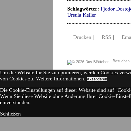
Schlagwörter:
Fjodor Dostoj
Ursula Keller
Drucken
|
RSS
|
Ema
|
Besuchen 
Um die Website für Sie zu optimieren, werden Cookies verw
von Cookies zu.
Weitere Informationen.
Akzeptieren
Die Cookie-Einstellungen auf dieser Website sind auf "Cookie
Wenn Sie diese Website ohne Änderung Ihrer Cookie-Einstell
einverstanden.
Schließen