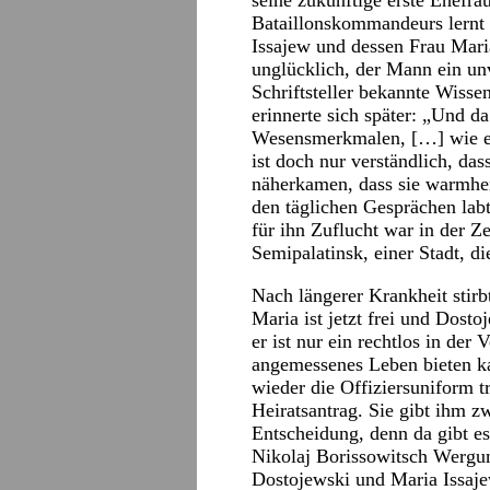
seine zukünftige erste Ehefrau
Bataillonskommandeurs lernt
Issajew und dessen Frau Mari
unglücklich, der Mann ein un
Schriftsteller bekannte Wiss
erinnerte sich später: „Und d
Wesensmerkmalen, […] wie es 
ist doch nur verständlich, das
näherkamen, dass sie warmher
den täglichen Gesprächen labt
für ihn Zuflucht war in der Ze
Semipalatinsk, einer Stadt, di
Nach längerer Krankheit stir
Maria ist jetzt frei und Dost
er ist nur ein rechtlos in der
angemessenes Leben bieten k
wieder die Offiziersuniform 
Heiratsantrag. Sie gibt ihm zw
Entscheidung, denn da gibt e
Nikolaj Borissowitsch Wergu
Dostojewski und Maria Issaje