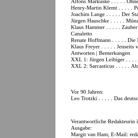
Alfons Markuske . . . . . O
Henry-Martin Klemt . . . . . 
Joachim Lange . . . . . Der 
Jürgen Hauschke . . . . . Mü
Klaus Hammer . . . . . Zauber
Canaletto
Renate Hoffmann . . . . . Die
Klaus Freyer . . . . . Jenseits
Antworten
|
Bemerkungen
XXL 1: Jürgen Leibiger . . . 
XXL 2: Sarcasticus . . . . . A
Vor 90 Jahren:
Leo Trotzki . . . . . Das deuts
Verantwortliche Redakteurin 
Ausgabe:
Margit van Ham; E-Mail:
red