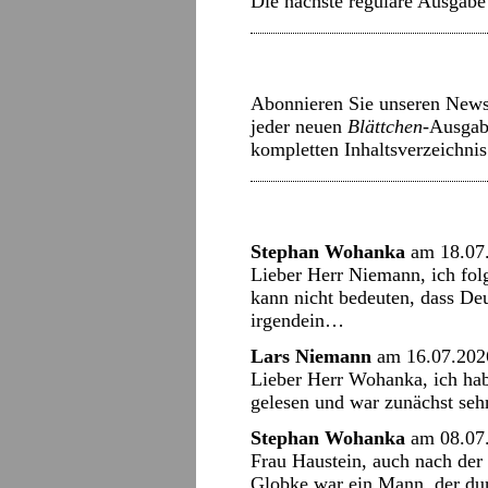
Die nächste reguläre Ausgabe
Abonnieren Sie unseren Newsl
jeder neuen
Blättchen
-Ausgab
kompletten Inhaltsverzeichni
Stephan Wohanka
am 18.07
Lieber Herr Niemann, ich folg
kann nicht bedeuten, dass De
irgendein…
Lars Niemann
am 16.07.202
Lieber Herr Wohanka, ich ha
gelesen und war zunächst sehr
Stephan Wohanka
am 08.07
Frau Haustein, auch nach der 
Globke war ein Mann, der du