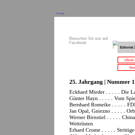
Anzeige
Besuchen Sie uns auf
Facebook
Editorial 
eBook-
New
25. Jahrgang | Nummer 16
Eckhard Mieder . . . . . Die L
Günter Hayn . . . . . Vom Spi
Bernhard Romeike . . . . . F
Jan Opal, Gniezno . . . . . Or
Werner Birnstiel . . . . . Chi
Wettrüsten
Erhard Crome . . . . . Stritti