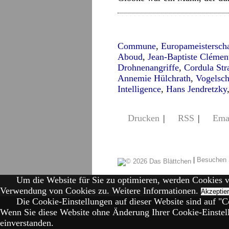
Commune
,
Europameisterscha
Aboud
,
Jean-Baptiste Clémen
Drohnenangriffe
,
Cordula St
Annemie Hülchrath
,
Vogelsc
Intelligence
,
Hans Jendretzky
Drucken
|
RSS
|
Ema
|
Besuchen 
Um die Website für Sie zu optimieren, werden Cookies 
Verwendung von Cookies zu.
Weitere Informationen.
Akzeptie
Die Cookie-Einstellungen auf dieser Website sind auf "Co
Wenn Sie diese Website ohne Änderung Ihrer Cookie-Einstell
einverstanden.