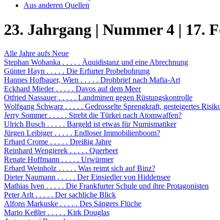
Aus anderen Quellen
23. Jahrgang | Nummer 4 | 17. 
Alle Jahre aufs Neue
Stephan Wohanka . . . . . Äquidistanz und eine Abrechnung
Günter Hayn . . . . . Die Erfurter Probebohrung
Hannes Hofbauer, Wien . . . . . Drohbrief nach Mafia-Art
Eckhard Mieder . . . . . Davos auf dem Meer
Otfried Nassauer . . . . . Landminen gegen Rüstungskontrolle
Wolfgang Schwarz . . . . . Gedrosselte Sprengkraft, gesteigertes Risik
Jerry Sommer . . . . . Strebt die Türkei nach Atomwaffen?
Ulrich Busch . . . . . Bargeld ist etwas für Numismatiker
Jürgen Leibiger . . . . . Endloser Immobilienboom?
Erhard Crome . . . . . Dreißig Jahre
Reinhard Wengierek . . . . . Querbeet
Renate Hoffmann . . . . . Urwürmer
Erhard Weinholz . . . . . Was reimt sich auf Binz?
Dieter Naumann . . . . . Der Einsiedler von Hiddensee
Mathias Iven . . . . . Die Frankfurter Schule und ihre Protagonisten
Peter Arlt . . . . . Der sachliche Blick
Alfons Markuske . . . . . Des Sängers Flüche
Mario Keßler . . . . . Kirk Douglas