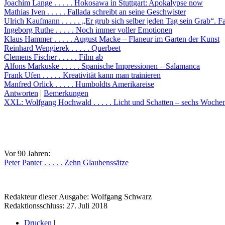
Joachim Lange . . . . . Hokosawa in Stuttgart: Apokalypse now
Mathias Iven . . . . . Fallada schreibt an seine Geschwister
Ulrich Kaufmann . . . . . „Er grub sich selber jeden Tag sein Grab“. Fa
Ingeborg Ruthe . . . . . Noch immer voller Emotionen
Klaus Hammer . . . . . August Macke – Flaneur im Garten der Kunst
Reinhard Wengierek . . . . . Querbeet
Clemens Fischer . . . . . Film ab
Alfons Markuske . . . . . Spanische Impressionen – Salamanca
Frank Ufen . . . . . Kreativität kann man trainieren
Manfred Orlick . . . . . Humboldts Amerikareise
Antworten
|
Bemerkungen
XXL: Wolfgang Hochwald . . . . . Licht und Schatten – sechs Woch
Vor 90 Jahren:
Peter Panter . . . . . Zehn Glaubenssätze
Redakteur dieser Ausgabe: Wolfgang Schwarz
Redaktionsschluss: 27. Juli 2018
Drucken
|