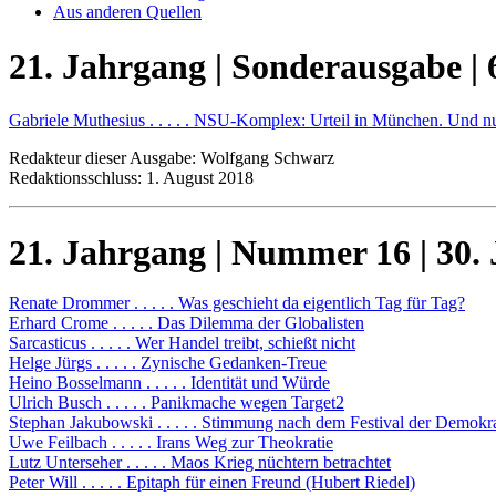
Aus anderen Quellen
21. Jahrgang | Sonderausgabe | 
Gabriele Muthesius . . . . . NSU-Komplex: Urteil in München. Und n
Redakteur dieser Ausgabe: Wolfgang Schwarz
Redaktionsschluss: 1. August 2018
21. Jahrgang | Nummer 16 | 30. 
Renate Drommer . . . . . Was geschieht da eigentlich Tag für Tag?
Erhard Crome . . . . . Das Dilemma der Globalisten
Sarcasticus . . . . . Wer Handel treibt, schießt nicht
Helge Jürgs . . . . . Zynische Gedanken-Treue
Heino Bosselmann . . . . . Identität und Würde
Ulrich Busch . . . . . Panikmache wegen Target2
Stephan Jakubowski . . . . . Stimmung nach dem Festival der Demokra
Uwe Feilbach . . . . . Irans Weg zur Theokratie
Lutz Unterseher . . . . . Maos Krieg nüchtern betrachtet
Peter Will . . . . . Epitaph für einen Freund (Hubert Riedel)