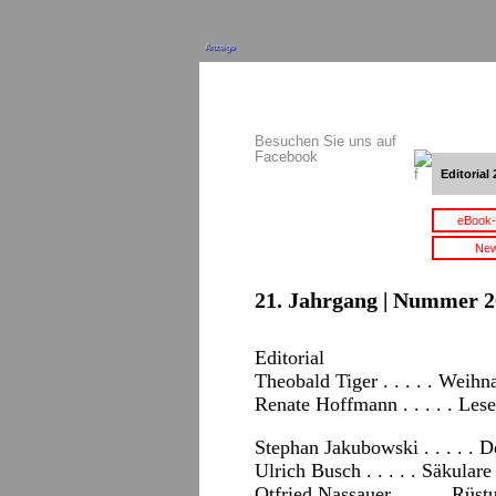
Anzeige
Besuchen Sie uns auf
Facebook
Editorial 
eBook-
New
21. Jahrgang | Nummer 2
Editorial
Theobald Tiger . . . . . Weihn
Renate Hoffmann . . . . . Les
Stephan Jakubowski . . . . . 
Ulrich Busch . . . . . Säkular
Otfried Nassauer . . . . . Rüs