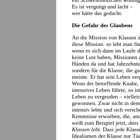
ein Schwefelhölzchen wonnig
Es ist vergnügt und lacht –
wer hätte das gedacht.
Die Gefahr des Glaubens
An die Mission von Klassen z
diese Mission. so lebt man fü
wenn es sich dann im Laufe de
keine Lust haben, Missionen z
Händen da und hat Jahrzehnte 
sondern für die Klasse, die g
meinte. Er hat sein Leben ver
Wenn der betreffende Knabe, 
intensives Leben führte, so is
Leben zu vergeuden – vielleic
gewonnen. Zwar nicht in dem 
intensiv lebte und sich vers
Kenntnisse erworben, die, and
weiß zum Beispiel jetzt,
dass 
Klassen lebt
. Dass jede Klasse
Idealismen der Klasse nur Tä