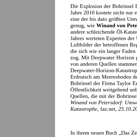
Die Explosion der Bohrinsel
Jahre 2010 kostete nicht nur 
eine der bis dato größten Um
genug, wie
Winand von Pete
andere schleichende Öl-Katast
Jahres werteten Experten der 
Luftbilder der betroffenen Re
die sich wie ein langer Fade
zog. Mit Deepwater Horizon 
von anderen Quellen stammen.
Deepwater-Horizon-Katastrop
Erdrutsch am Meeresboden des
Bohrinsel der Firma Taylor E
Öffentlichkeit weitgehend un
Quellen, die mit der Bohrins
Winand von Petersdorf:
Umwel
Katastrophe,
faz.net
, 25.10.2
In ihrem neuen Buch „Das Ze