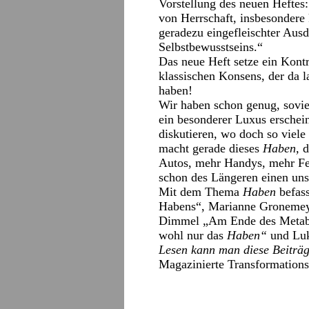
Vorstellung des neuen Heftes
von Herrschaft, insbesondere 
geradezu eingefleischter Ausd
Selbstbewusstseins.“
Das neue Heft setze ein Kontr
klassischen Konsens, der da 
haben!
Wir haben schon genug, soviel
ein besonderer Luxus erschei
diskutieren, wo doch so viele
macht gerade dieses
Haben,
d
Autos, mehr Handys, mehr Fe
schon des Längeren einen uns
Mit dem Thema
Haben
befass
Habens“, Marianne Gronemeye
Dimmel „Am Ende des Metabo
wohl nur das
Haben“
und Luk
Lesen kann man diese Beiträ
Magazinierte Transformations