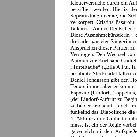
Kletterversuche durch ein Au
persifliert werden. Hier ist 
Sopranistin zu nenne, die Ste
verkörpert: Cristina Pasaroiu
Bukarest. An der Deutschen Op
Diese Ausnahmekünstlerin – d
drei oder gar vier Sängerinne
Ansprüchen dieser Partien zu 
Vermögen. Den Wechsel vom 
Antonia zur Kurtisane Giulie
„Turteltaube“ („Elle A Fui, l
berühmte Stecknadel fallen z
Daniel Johansson gibt den Ho
Tenorstimme, aber er kommt r
Esposito (Lindorf, Coppélius,
(der Lindorf-Auftritt zu Begi
zu bieder erscheint – doch i
funkelnd das Diabolische die
4. Akt die arme Giulietta un
muss, ist ein der Regie vorb
gaben sich mit dem Aufspieße