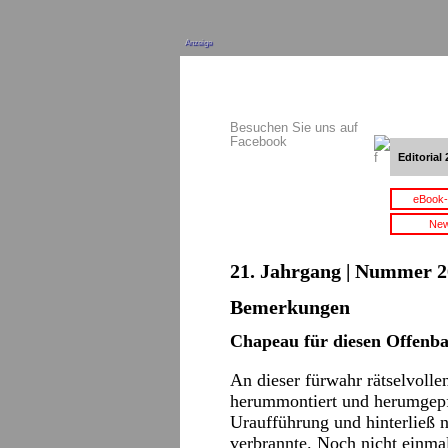
Anzeige
Besuchen Sie uns auf
Facebook
Editorial 
eBook-
New
21. Jahrgang | Nummer 2
Bemerkungen
Chapeau für diesen Offenba
An dieser fürwahr rätselvoll
herummontiert und herumgepf
Uraufführung und hinterließ 
verbrannte. Noch nicht einma