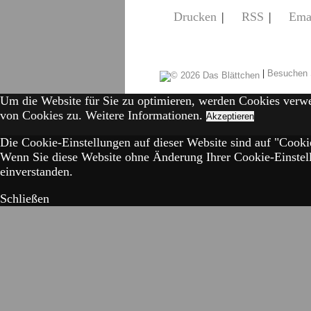
Drucken
|
RSS
|
Ema
|
Besuchen 
Um die Website für Sie zu optimieren, werden Cookies verw
von Cookies zu.
Weitere Informationen.
Akzeptieren
Die Cookie-Einstellungen auf dieser Website sind auf "Cookie
Wenn Sie diese Website ohne Änderung Ihrer Cookie-Einstell
einverstanden.
Schließen