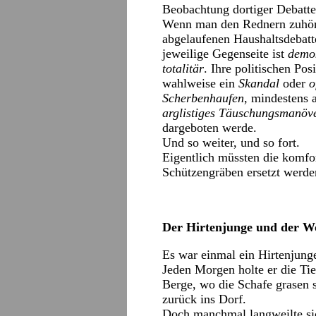
Beobachtung dortiger Debatte
Wenn man den Rednern zuhört
abgelaufenen Haushaltsdebat
jeweilige Gegenseite ist
demok
totalitär
. Ihre politischen Po
wahlweise ein
Skandal
oder
o
Scherbenhaufen
, mindestens 
arglistiges Täuschungsmanöv
dargeboten werde.
Und so weiter, und so fort.
Eigentlich müssten die komfo
Schützengräben ersetzt werden
Der Hirtenjunge und der W
Es war einmal ein Hirtenjunge
Jeden Morgen holte er die Tier
Berge, wo die Schafe grasen 
zurück ins Dorf.
Doch manchmal langweilte sic