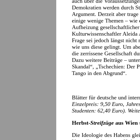
auch über die Voraussetzungen
Demokratien werden durch Str
Argument. Derzeit aber trage 
einige wenige Themen – wie e
Aufheizung gesellschaftliche
Kulturwissenschaftler Aleida
Frage sei jedoch längst nicht 
wie uns diese gelingt. Um ab
die zerrissene Gesellschaft d
Dazu weitere Beiträge – unt
Skandal“, „Tschechien: Der 
Tango in den Abgrund“.
Blätter für deutsche und inter
Einzelpreis: 9,50 Euro, Jahr
Studenten: 62,40 Euro). Weit
Herbst
-Streifzüge
aus Wien 
Die Ideologie des Habens gle