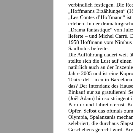
verbindlich festlegen. Die Re
„Hoffmanns Erzählungen“ (1
„Les Contes d’Hoffmann“ ist 
erleben. In der dramaturgisch
„Drama fantastique“ von Jules
lieferte – und Michel Carré. 
1958 Hoffmann vom Nimbus e
Saufbolds befreite.
Die Aufführung dauert weit ü
stellte sich die Lust auf eine
natürlich auch an der Inszeni
Jahre 2005 und ist eine Kop
Teatre del Liceu in Barcelon
das? Der Intendanz des Hause
Einkauf nur zu gratulieren! 
(Joël Adam) hin so stringent 
Partitur und Libretto ernst. K
Opfer. Selbst das oftmals zu
Olympia, Spalanzanis mechan
zelebriert, die durchaus Slap
Geschehens gerecht wird. Kös