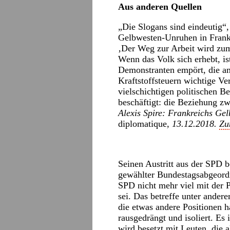
Aus anderen Quellen
„Die Slogans sind eindeutig“
Gelbwesten-Unruhen in Frank
‚Der Weg zur Arbeit wird zu
Wenn das Volk sich erhebt, is
Demonstranten empört, die a
Kraftstoffsteuern wichtige Ve
vielschichtigen politischen 
beschäftigt: die Beziehung zw
Alexis Spire:
Frankreichs Gel
diplomatique
,
13.12.2018.
Zu
Seinen Austritt aus der SPD 
gewählter Bundestagsabgeordn
SPD nicht mehr viel mit der Pa
sei. Das betreffe unter andere
die etwas andere Positionen h
rausgedrängt und isoliert. Es 
wird besetzt mit Leuten, die 