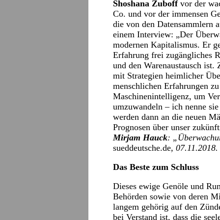
Shoshana Zuboff
vor der wa
Co. und vor der immensen Ge
die von den Datensammlern aus
einem Interview: „Der Überwa
modernen Kapitalismus. Er ge
Erfahrung frei zugängliches R
und den Warenaustausch ist. 
mit Strategien heimlicher Üb
menschlichen Erfahrungen zu e
Maschinenintelligenz, um Ver
umzuwandeln – ich nenne sie 
werden dann an die neuen Märk
Prognosen über unser zukünft
Mirjam Hauck
: „
Überwachung
sueddeutsche.de
, 07.11.2018
Das Beste zum Schluss
Dieses ewige Genöle und Ru
Behörden sowie von deren Mit
langem gehörig auf den Zünde
bei Verstand ist, dass die see