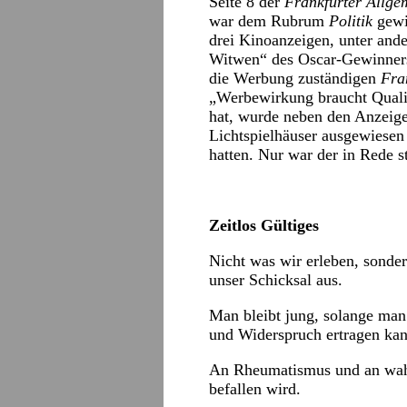
Seite 8 der
Frankfurter Allge
war dem Rubrum
Politik
gewid
drei Kinoanzeigen, unter and
Witwen“ des Oscar-Gewinners
die Werbung zuständigen
Fra
„Werbewirkung braucht Qualit
hat, wurde neben den Anzeige
Lichtspielhäuser ausgewiesen
hatten. Nur war der in Rede 
Zeitlos Gültiges
Nicht was wir erleben, sonde
unser Schicksal aus.
Man bleibt jung, solange ma
und Widerspruch ertragen kan
An Rheumatismus und an wah
befallen wird.