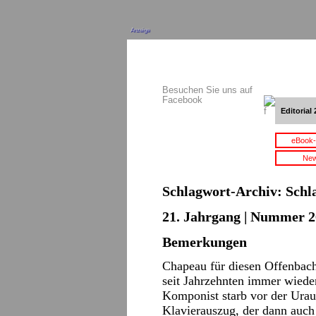
Anzeige
Besuchen Sie uns auf
Facebook
Editorial 
eBook-
New
Schlagwort-Archiv:
Schl
21. Jahrgang | Nummer 2
Bemerkungen
Chapeau für diesen Offenbach
seit Jahrzehnten immer wied
Komponist starb vor der Urau
Klavierauszug, der dann auch