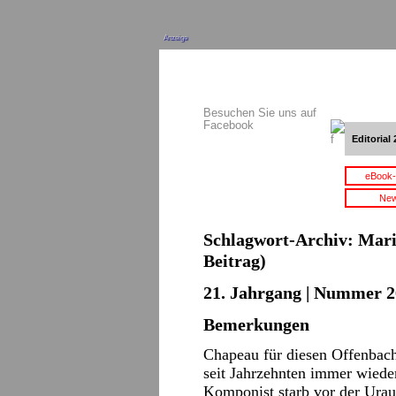
Anzeige
Besuchen Sie uns auf
Facebook
Editorial 
eBook-
New
Schlagwort-Archiv:
Mari
Beitrag)
21. Jahrgang | Nummer 2
Bemerkungen
Chapeau für diesen Offenbach
seit Jahrzehnten immer wied
Komponist starb vor der Urau