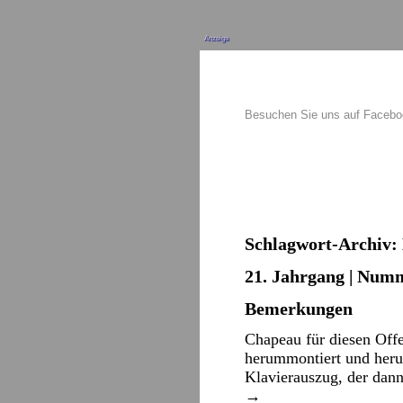
Anzeige
Besuchen Sie uns auf Faceb
Schlagwort-Archiv:
21. Jahrgang | Numm
Bemerkungen
Chapeau für diesen Offe
herummontiert und heru
Klavierauszug, der dan
→