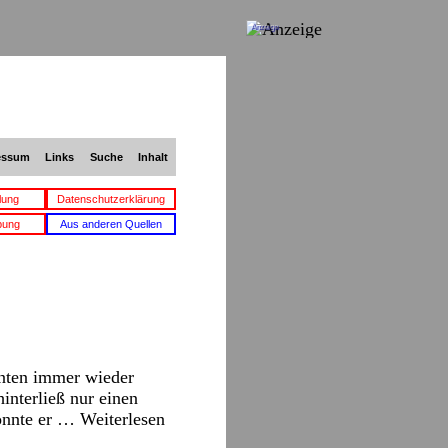
Anzeige
essum
Links
Suche
Inhalt
lung
Datenschutzerklärung
bung
Aus anderen Quellen
hnten immer wieder
nterließ nur einen
konnte er …
Weiterlesen