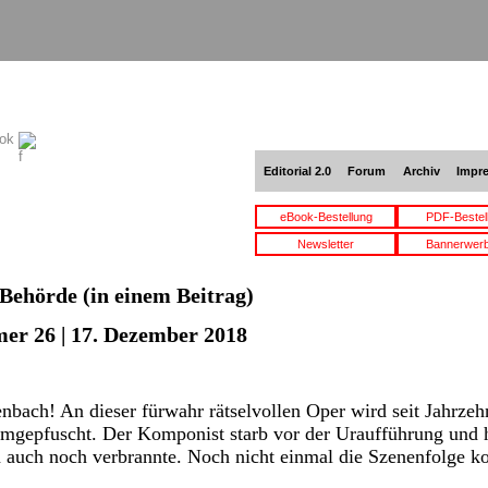
ook
Editorial 2.0
Forum
Archiv
Impr
eBook-Bestellung
PDF-Bestel
Newsletter
Bannerwer
Behörde
(in einem Beitrag)
er 26 | 17. Dezember 2018
nbach! An dieser fürwahr rätselvollen Oper wird seit Jahrze
mgepfuscht. Der Komponist starb vor der Uraufführung und hi
n auch noch verbrannte. Noch nicht einmal die Szenenfolge 