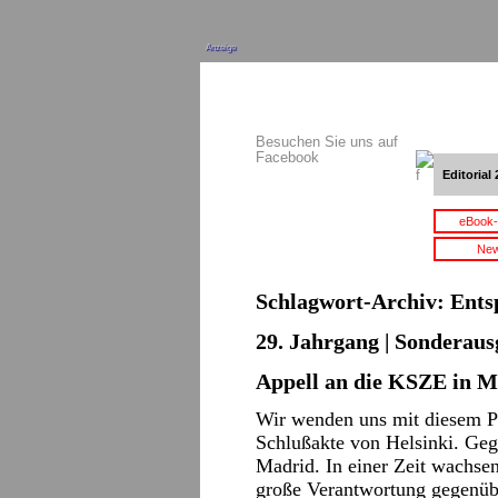
Anzeige
Besuchen Sie uns auf
Facebook
Editorial 
eBook-
New
Schlagwort-Archiv:
Ents
29. Jahrgang | Sonderaus
Appell an die KSZE in M
Wir wenden uns mit diesem Pa
Schlußakte von Helsinki. Gege
Madrid. In einer Zeit wachsen
große Verantwortung gegenüb