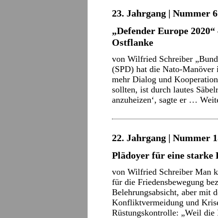
23. Jahrgang | Nummer 6 
„Defender Europe 2020“ 
Ostflanke
von Wilfried Schreiber „Bund
(SPD) hat die Nato-Manöver in
mehr Dialog und Kooperation 
sollten, ist durch lautes Säbe
anzuheizen‘, sagte er …
Weit
22. Jahrgang | Nummer 18
Plädoyer für eine stark
von Wilfried Schreiber Man 
für die Friedensbewegung be
Belehrungsabsicht, aber mit 
Konfliktvermeidung und Kris
Rüstungskontrolle: „Weil die 