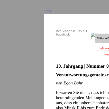
Anzeige
Besuchen Sie uns auf
Facebook
Editorial 
eBook-
New
18. Jahrgang | Nummer 8 
Verantwortungsgemeinsc
von Egon Bahr
Erwarten Sie nicht, dass ich 
beunruhigenden Meldungen zu
aus, dass ein unberechenbar
also Minsk II bis zum Ende des