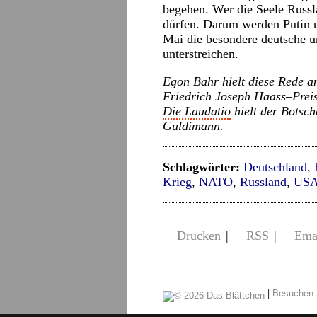
begehen. Wer die Seele Russla
dürfen. Darum werden Putin 
Mai die besondere deutsche un
unterstreichen.
Egon Bahr hielt diese Rede a
Friedrich Joseph
Ha
as
s
–
P
r
e
i
Die Laudatio
hielt der Botsch
Guldimann.
Schlagwörter:
Deutschland
,
Krieg
,
NATO
,
Russland
,
US
Drucken
|
RSS
|
Ema
|
Besuchen 