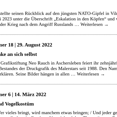
tellte seinen Rückblick auf den jüngsten NATO-Gipfel in Viln
i 2023 unter die Überschrift „Eskalation in den Köpfen“ und
h der Krieg nach dem Angriff Russlands …
Weiterlesen
→
er 18 | 29. August 2022
e an sich selbst
rafikstiftung Neo Rauch in Aschersleben feiert ihr zehnjähr
s Bestandes der Druckgrafik des Malerstars seit 1988. Den 
rklären. Seine Bilder hängen in allen …
Weiterlesen
→
er 6 | 14. März 2022
nd Vogelkostüm
r vieles bringt, wird manchem etwas bringen; / Und jeder ge