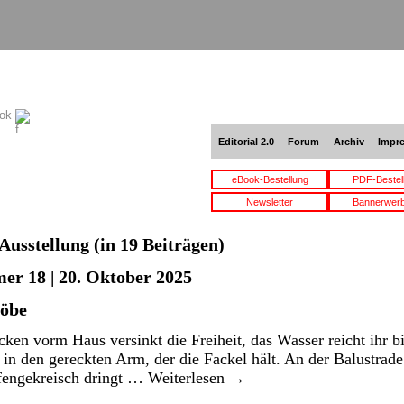
ook
Editorial 2.0
Forum
Archiv
Impr
eBook-Bestellung
PDF-Bestel
Newsletter
Bannerwer
Ausstellung
(in 19 Beiträgen)
er 18 | 20. Oktober 2025
möbe
cken vorm Haus versinkt die Freiheit, das Wasser reicht ihr b
n den gereckten Arm, der die Fackel hält. An der Balustrade
ffengekreisch dringt …
Weiterlesen
→