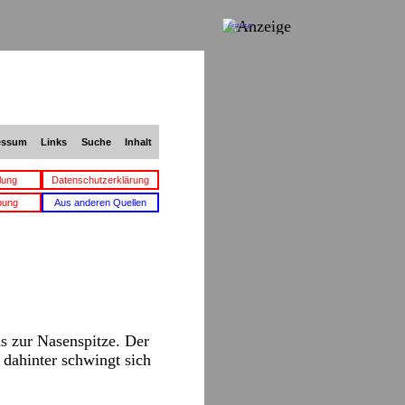
Anzeige
essum
Links
Suche
Inhalt
lung
Datenschutzerklärung
bung
Aus anderen Quellen
is zur Nasenspitze. Der
 dahinter schwingt sich