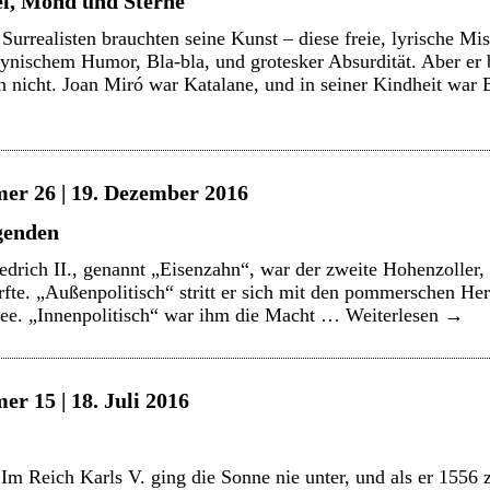
el, Mond und Sterne
rrealisten brauchten seine Kunst – diese freie, lyrische Mi
ynischem Humor, Bla-bla, und grotesker Absurdität. Aber er 
en nicht. Joan Miró war Katalane, und in seiner Kindheit war
er 26 | 19. Dezember 2016
genden
edrich II., genannt „Eisenzahn“, war der zweite Hohenzoller, 
te. „Außenpolitisch“ stritt er sich mit den pommerschen Her
tsee. „Innenpolitisch“ war ihm die Macht …
Weiterlesen
→
r 15 | 18. Juli 2016
Im Reich Karls V. ging die Sonne nie unter, und als er 1556