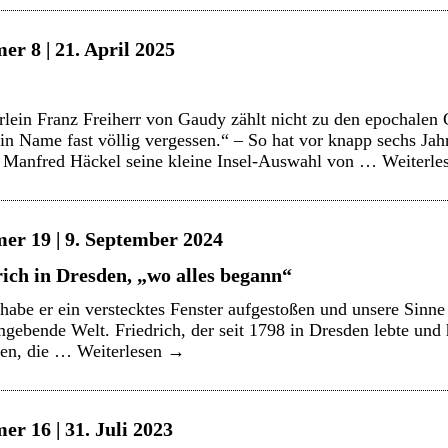
r 8 | 21. April 2025
ein Franz Freiherr von Gaudy zählt nicht zu den epochalen 
ein Name fast völlig vergessen.“ – So hat vor knapp sechs Jah
er Manfred Häckel seine kleine Insel-Auswahl von …
Weiterle
er 19 | 9. September 2024
ich in Dresden, „wo alles begann“
be er ein verstecktes Fenster aufgestoßen und unsere Sinne
mgebende Welt. Friedrich, der seit 1798 in Dresden lebte und 
ffen, die …
Weiterlesen
→
r 16 | 31. Juli 2023