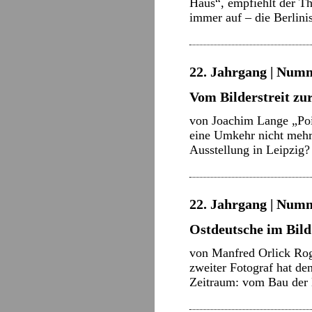
Haus“, empfiehlt der Th
immer auf – die Berlini
22. Jahrgang | Numm
Vom Bilderstreit zu
von Joachim Lange „Poin
eine Umkehr nicht mehr 
Ausstellung in Leipzig
22. Jahrgang | Numme
Ostdeutsche im Bild
von Manfred Orlick Rog
zweiter Fotograf hat den
Zeitraum: vom Bau der