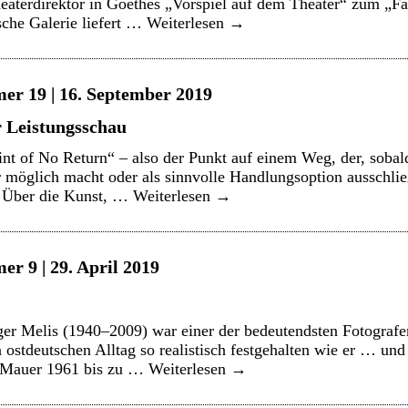
eaterdirektor in Goethes „Vorspiel auf dem Theater“ zum „Fau
sche Galerie liefert …
Weiterlesen
→
er 19 | 16. September 2019
r Leistungsschau
t of No Return“ – also der Punkt auf einem Weg, der, sobald 
möglich macht oder als sinnvolle Handlungsoption ausschließt
? Über die Kunst, …
Weiterlesen
→
r 9 | 29. April 2019
er Melis (1940–2009) war einer der bedeutendsten Fotogra
 ostdeutschen Alltag so realistisch festgehalten wie er … und
 Mauer 1961 bis zu …
Weiterlesen
→