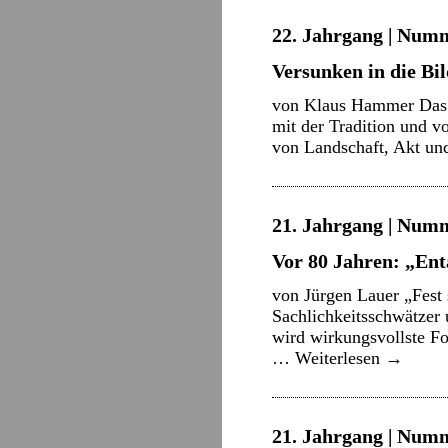
22. Jahrgang | Numm
Versunken in die Bi
von Klaus Hammer Das e
mit der Tradition und v
von Landschaft, Akt un
21. Jahrgang | Numm
Vor 80 Jahren: „Ent
von Jürgen Lauer „Fest s
Sachlichkeitsschwätzer 
wird wirkungsvollste Fo
…
Weiterlesen
→
21. Jahrgang | Numme