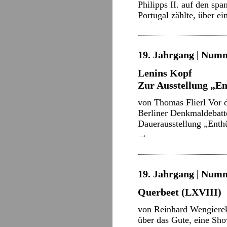
Philipps II. auf den sp
Portugal zählte, über 
19. Jahrgang | Numm
Lenins Kopf
Zur Ausstellung „En
von Thomas Flierl Vor d
Berliner Denkmaldebatte
Dauerausstellung „Enthü
→
19. Jahrgang | Numm
Querbeet (LXVIII)
von Reinhard Wengierek
über das Gute, eine Sh