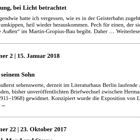
lung, bei Licht betrachtet
endwie hatte ich vergessen, wie es in der Geisterbahn zugeht:
 umkippen, heil wieder herauskommen. Pech für einen, der si
e Außen“ im Martin-Gropius-Bau begibt. Daher …
Weiterles
er 2 | 15. Januar 2018
 seinem Sohn
ußerst sehenswerte, derzeit im Literaturhaus Berlin laufende 
nden, bisher unveröffentlichten Briefwechsel zwischen Herm
1911–1968) gewidmet. Konzipiert wurde die Exposition von Lu
n
→
er 22 | 23. Oktober 2017