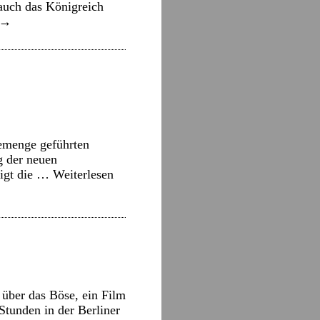
 auch das Königreich
→
gemenge geführten
g der neuen
eigt die …
Weiterlesen
über das Böse, ein Film
tunden in der Berliner