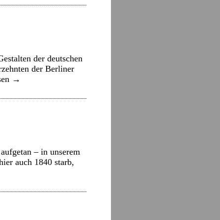
Gestalten der deutschen
rzehnten der Berliner
sen
→
 aufgetan – in unserem
hier auch 1840 starb,