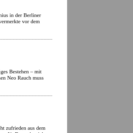
ius in der Berliner
 vermerkte vor dem
iges Bestehen – mit
Namen Neo Rauch muss
ht zufrieden aus dem