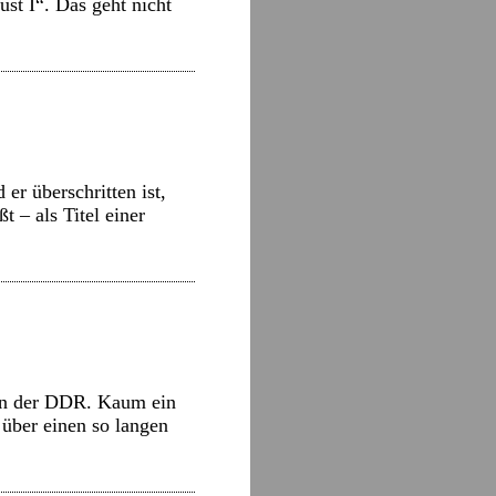
st I“. Das geht nicht
er überschritten ist,
 – als Titel einer
fen der DDR. Kaum ein
 über einen so langen