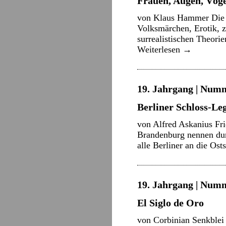
Frauen, Augen, Vög
von Klaus Hammer Die Su
Volksmärchen, Erotik, z
surrealistischen Theori
Weiterlesen
→
19. Jahrgang | Numm
Berliner Schloss-Le
von Alfred Askanius Fri
Brandenburg nennen durf
alle Berliner an die Os
19. Jahrgang | Numme
El Siglo de Oro
von Corbinian Senkblei 