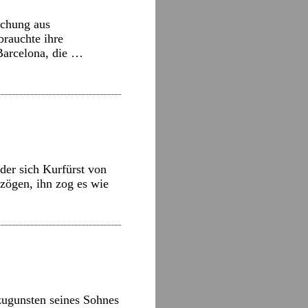
schung aus
brauchte ihre
 Barcelona, die …
der sich Kurfürst von
zögen, ihn zog es wie
 zugunsten seines Sohnes