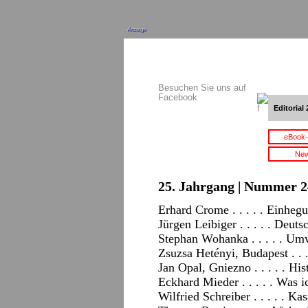
Anzeige
Besuchen Sie uns auf
Facebook
Editorial 
eBook-
New
25. Jahrgang | Nummer 2
Erhard Crome . . . . . Einheg
Jürgen Leibiger . . . . . Deut
Stephan Wohanka . . . . . Umw
Zsuzsa Hetényi, Budapest . . .
Jan Opal, Gniezno . . . . . His
Eckhard Mieder . . . . . Was 
Wilfried Schreiber . . . . . 