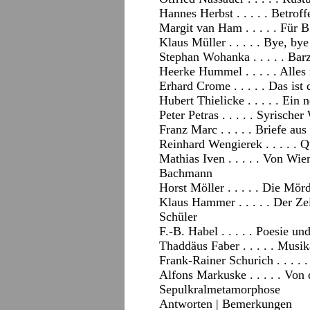
Hannes Herbst . . . . . Betrof
Margit van Ham . . . . . Für B
Klaus Müller . . . . . Bye, by
Stephan Wohanka . . . . . Bar
Heerke Hummel . . . . . Alles
Erhard Crome . . . . . Das ist 
Hubert Thielicke . . . . . Ein
Peter Petras . . . . . Syrischer
Franz Marc . . . . . Briefe a
Reinhard Wengierek . . . . . 
Mathias Iven . . . . . Von W
Bachmann
Horst Möller . . . . . Die Mör
Klaus Hammer . . . . . Der Z
Schüler
F.-B. Habel . . . . . Poesie u
Thaddäus Faber . . . . . Musi
Frank-Rainer Schurich . . . .
Alfons Markuske . . . . . Von
Sepulkralmetamorphose
Antworten
|
Bemerkungen