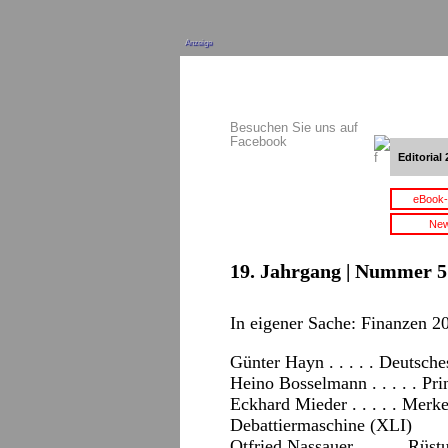
Anzeige
Besuchen Sie uns auf
Facebook
Editorial 
eBook-
New
19. Jahrgang | Nummer 5 
In eigener Sache: Finanzen 20
Günter Hayn . . . . . Deutsch
Heino Bosselmann . . . . . Pr
Eckhard Mieder . . . . . Merk
Debattiermaschine (XLI)
Otfried Nassauer . . . . . Rü