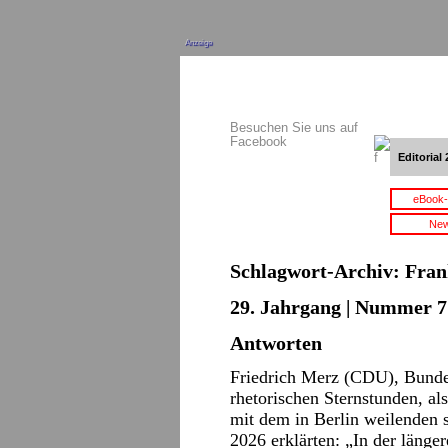
Anzeige
Besuchen Sie uns auf
Facebook
Editorial 
eBook-
New
Schlagwort-Archiv:
Fran
29. Jahrgang | Nummer 7 
Antworten
Friedrich Merz (CDU), Bundes
rhetorischen Sternstunden, a
mit dem in Berlin weilenden 
2026 erklärten: „In der länger