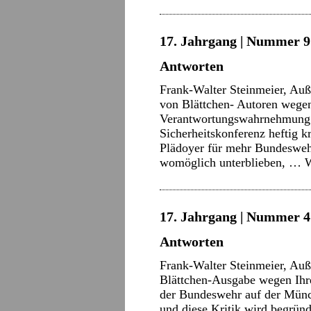
17. Jahrgang | Nummer 9 
Antworten
Frank-Walter Steinmeier, Auß
von Blättchen- Autoren wegen
Verantwortungswahrnehmung 
Sicherheitskonferenz heftig k
Plädoyer für mehr Bundesweh
womöglich unterblieben, …
W
17. Jahrgang | Nummer 4 
Antworten
Frank-Walter Steinmeier, Auß
Blättchen-Ausgabe wegen Ihr
der Bundeswehr auf der Münchn
und diese Kritik wird begründe