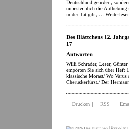
Deutschland geordert, sonder
unbestechlich die Aufhebung e
in der Tat gibt, …
Weiterlese
Des Blättchens 12. Jahrga
17
Antworten
Willi Schrader, Leser, Günter
empörten Sie sich über Heft 1
klassische Morast/ Wo Varus s
Cheruskerfürst./ Der Herman
Drucken
|
RSS
|
Ema
|
Besuchen 