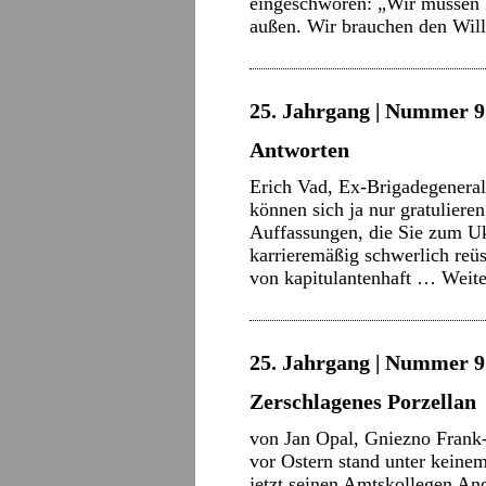
eingeschworen: „Wir müssen k
außen. Wir brauchen den Wi
25. Jahrgang | Nummer 9 
Antworten
Erich Vad, Ex-Brigadegeneral
können sich ja nur gratuliere
Auffassungen, die Sie zum Uk
karrieremäßig schwerlich reüs
von kapitulantenhaft …
Weite
25. Jahrgang | Nummer 9 
Zerschlagenes Porzellan
von Jan Opal, Gniezno Frank
vor Ostern stand unter keinem
jetzt seinen Amtskollegen An