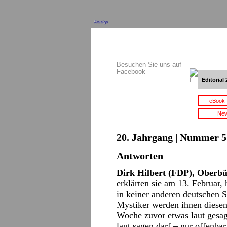
Anzeige
Besuchen Sie uns auf
Facebook
Editorial 
eBook-
New
20. Jahrgang | Nummer 5 
Antworten
Dirk Hilbert (FDP), Oberbü
erklärten sie am 13. Februar
in keiner anderen deutschen S
Mystiker werden ihnen diesen
Woche zuvor etwas laut gesag
laut sagen darf – nur offenba