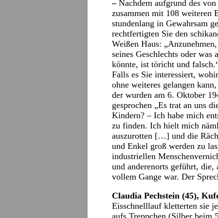
–
Nachdem aufgrund des von I
zusammen mit 108 weiteren Be
stundenlang in Gewahrsam g
rechtfertigten Sie den schika
Weißen Haus: „Anzunehmen, d
seines Geschlechts oder was 
könnte, ist töricht und falsch.
Falls es Sie interessiert, w
ohne weiteres gelangen kann,
der wurden am 6. Oktober 19
gesprochen „Es trat an uns di
Kindern? – Ich habe mich ent
zu finden. Ich hielt mich näml
auszurotten […] und die Räch
und Enkel groß werden zu las
industriellen Menschenvernic
und anderenorts geführt, die,
vollem Gange war. Der Sprec
Claudia Pechstein (45), Ku
Eisschnelllauf kletterten sie
aufs Treppchen (Silber beim 