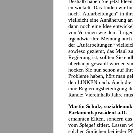
Deshalb haben Sie jetzt Idee
entwickelt. Das finden wir hü
noch „Aufarbeitungen“ in ih
vielleicht eine Annäherung a
dann noch eine Idee entwickel
von Vereinen wie dem Ihrigen 
irgendwie ihre Meinung auch
der „Aufarbeitungen“ vielleic
sowieso geziemt, das Maul zu
Regierung ist, sollten Sie en
überhaupt gewählt worden sin
hocken Sie nun schon auf Ihre
Probleme haben, hört man gel
den LINKEN nach. Auch die w
eine Regierungsbeteiligung d
Rande: Viereinhalb Jahre müs
Martin Schulz, sozialdemok
Parlamentspräsident a.D.
– 
ernannten Eliten, sondern da
vom
Spiegel
zitiert. Lassen w
solchen Sprüchen bei jeder