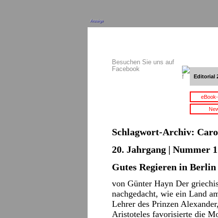
Anzeige
Besuchen Sie uns auf
Facebook
Editorial 
eBook-
New
Schlagwort-Archiv:
Caro
20. Jahrgang | Nummer 17
Gutes Regieren in Berlin
von Günter Hayn Der griechis
nachgedacht, wie ein Land am
Lehrer des Prinzen Alexander,
Aristoteles favorisierte die 