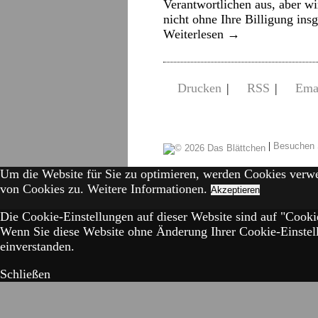
Verantwortlichen aus, aber wi
nicht ohne Ihre Billigung in
Weiterlesen
→
Drucken
|
RSS
|
Ema
|
Besuchen 
Um die Website für Sie zu optimieren, werden Cookies verw
von Cookies zu.
Weitere Informationen.
Akzeptieren
Die Cookie-Einstellungen auf dieser Website sind auf "Cookie
Wenn Sie diese Website ohne Änderung Ihrer Cookie-Einstell
einverstanden.
Schließen