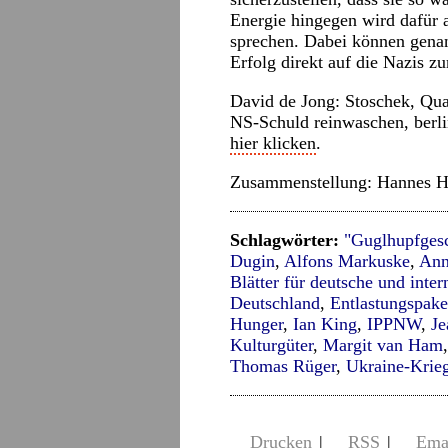
Energie hingegen wird dafür 
sprechen. Dabei können genan
Erfolg direkt auf die Nazis z
David de Jong: Stoschek, Qua
NS-Schuld reinwaschen,
berli
hier klicken
.
Zusammenstellung: Hannes H
Schlagwörter:
"Guglhupfges
Dugin
,
Alfons Markuske
,
Ann
Blätter für deutsche und inter
Deutschland
,
Entlastungspake
Hunger
,
Ian King
,
IPPNW
,
Je
Kulturgüter
,
Margit van Ham
Thomas Rüger
,
Ukraine-Krie
Drucken
|
RSS
|
Ema