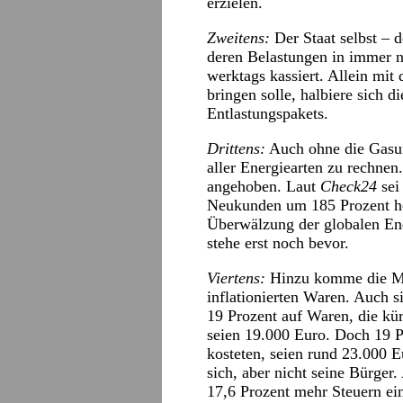
erzielen.
Zweitens:
Der Staat selbst – d
deren Belastungen in immer n
werktags kassiert. Allein mit
bringen solle, halbiere sich 
Entlastungspakets.
Drittens:
Auch ohne die Gasum
aller Energiearten zu rechnen
angehoben. Laut
Check24
sei
Neukunden um 185 Prozent hö
Überwälzung der globalen Ene
stehe erst noch bevor.
Viertens:
Hinzu komme die Meh
inflationierten Waren. Auch 
19 Prozent auf Waren, die kür
seien 19.000 Euro. Doch 19 P
kosteten, seien rund 23.000 Eu
sich, aber nicht seine Bürger.
17,6 Prozent mehr Steuern e