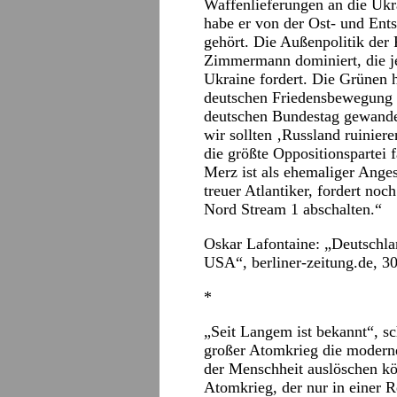
Waffenlieferungen an die Ukr
habe er von der Ost- und Ent
gehört. Die Außenpolitik der
Zimmermann dominiert, die j
Ukraine fordert. Die Grünen h
deutschen Friedensbewegung 
deutschen Bundestag gewande
wir sollten ‚Russland ruinier
die größte Oppositionspartei 
Merz ist als ehemaliger Ange
treuer Atlantiker, fordert no
Nord Stream 1 abschalten.“
Oskar Lafontaine: „Deutschla
USA“,
berliner-zeitung.de
, 3
*
„Seit Langem ist bekannt“, s
großer Atomkrieg die moderne 
der Menschheit auslöschen kö
Atomkrieg, der nur in einer R