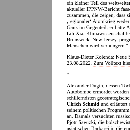
ein kleiner Teil des weltwei
aktueller IPPNW-Bericht fasse
zusammen, die zeigen, dass si
‚regionaler‘ Atomkrieg weder
Ganz im Gegenteil, er hätte 
Lili Xia, Klimawissenschaftle
Brunswick, New Jersey, progno
Menschen wird verhungern.“
Klaus-Dieter Kolenda: Neue 
23.08.2022.
Zum Volltext hier
*
Alexander Dugin, dessen Toch
Autobombe ermordet worden i
schillerndsten geostrategische
Ulrich Schmid
und erläutert 
seinem politischen Programm
an. Damals versuchten russis
Pjotr Sawizki, die bolschewis
asiatischen Barbarei in die eu