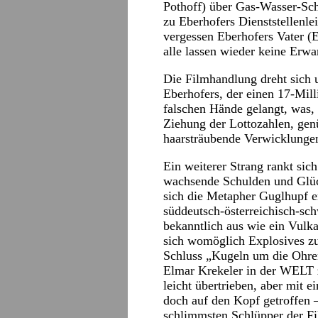
Pothoff) über Gas-Wasser-Sche
zu Eberhofers Dienststellenle
vergessen Eberhofers Vater (
alle lassen wieder keine Erwa
Die Filmhandlung dreht sich 
Eberhofers, der einen 17-Mill
falschen Hände gelangt, was,
Ziehung der Lottozahlen, gen
haarsträubende Verwicklungen
Ein weiterer Strang rankt sic
wachsende Schulden und Glück
sich die Metapher Guglhupf e
süddeutsch-österreichisch-sch
bekanntlich aus wie ein Vulka
sich womöglich Explosives z
Schluss „Kugeln um die Ohren
Elmar Krekeler in der WELT 
leicht übertrieben, aber mit 
doch auf den Kopf getroffen 
schlimmsten Schlüpper der Fi