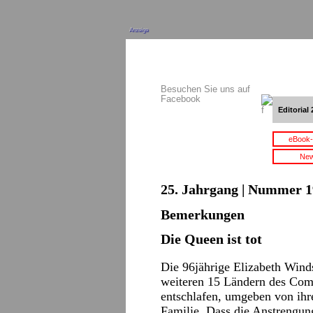
Anzeige
Besuchen Sie uns auf
Facebook
Editorial 
eBook-
New
25. Jahrgang | Nummer 1
Bemerkungen
Die Queen ist tot
Die 96jährige Elizabeth Wind
weiteren 15 Ländern des Com
entschlafen, umgeben von ihrer
Familie. Dass die Anstrengun