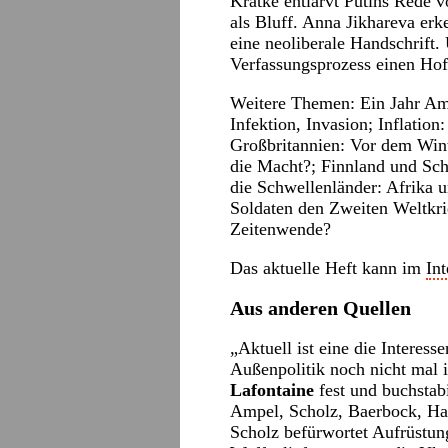
Krätke entlarvt Putins Rede 
als Bluff. Anna Jikhareva er
eine neoliberale Handschrift.
Verfassungsprozess einen Hof
Weitere Themen: Ein Jahr Am
Infektion, Invasion; Inflati
Großbritannien: Vor dem Winte
die Macht?; Finnland und Sc
die Schwellenländer: Afrika 
Soldaten den Zweiten Weltkri
Zeitenwende?
Das aktuelle Heft kann im
Int
Aus anderen Quellen
„Aktuell ist eine die Interes
Außenpolitik noch nicht mal 
Lafontaine
fest und buchstabi
Ampel, Scholz, Baerbock, Hab
Scholz befürwortet Aufrüstun