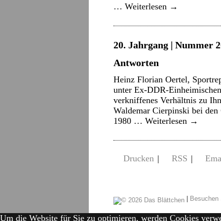
…
Weiterlesen
→
20. Jahrgang | Nummer 2
Antworten
Heinz Florian Oertel, Sportre
unter Ex-DDR-Einheimischen e
verkniffenes Verhältnis zu Ihn
Waldemar Cierpinski bei de
1980 …
Weiterlesen
→
Drucken
|
RSS
|
Ema
|
Besuchen 
Um die Website für Sie zu optimieren, werden Cookies verw