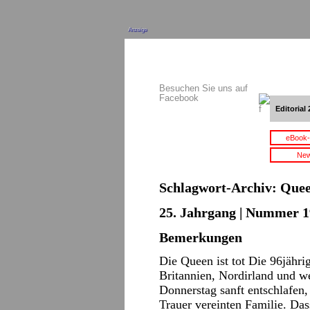
Anzeige
Besuchen Sie uns auf
Facebook
Editorial 
eBook-
New
Schlagwort-Archiv:
Quee
25. Jahrgang | Nummer 1
Bemerkungen
Die Queen ist tot Die 96jähr
Britannien, Nordirland und 
Donnerstag sanft entschlafen, 
Trauer vereinten Familie. Da