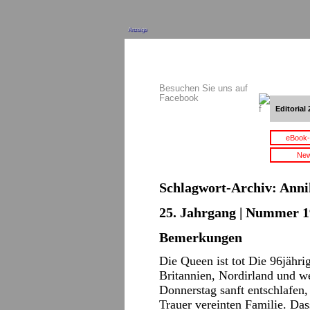
Anzeige
Besuchen Sie uns auf
Facebook
Editorial 
eBook-
New
Schlagwort-Archiv:
Anni
25. Jahrgang | Nummer 1
Bemerkungen
Die Queen ist tot Die 96jähr
Britannien, Nordirland und 
Donnerstag sanft entschlafen, 
Trauer vereinten Familie. Da