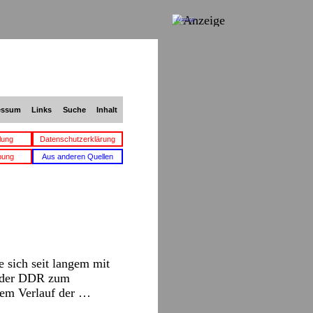
Anzeige
essum
Links
Suche
Inhalt
lung
Datenschutzerklärung
bung
Aus anderen Quellen
 sich seit langem mit
t der DDR zum
dem Verlauf der …