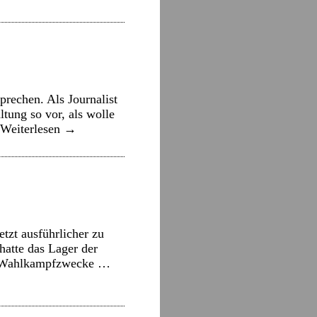
rechen. Als Journalist
tung so vor, als wolle
Weiterlesen
→
tzt ausführlicher zu
hatte das Lager der
ür Wahlkampfzwecke …