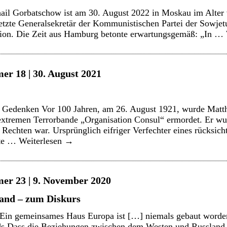
il Gorbatschow ist am 30. August 2022 in Moskau im Alter 
letzte Generalsekretär der Kommunistischen Partei der Sowjet
nion. Die Zeit aus Hamburg betonte erwartungsgemäß: „In …
er 18 | 30. August 2021
 Gedenken Vor 100 Jahren, am 26. August 1921, wurde Matth
xtremen Terrorbande „Organisation Consul“ ermordet. Er wuss
 Rechten war. Ursprünglich eifriger Verfechter eines rücksich
kte …
Weiterlesen
→
er 23 | 9. November 2020
and – zum Diskurs
Ein gemeinsames Haus Europa ist […] niemals gebaut worde
s Dass die Beziehungen zwischen dem Westen und Russland 