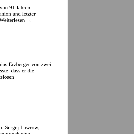
von 91 Jahren
union und letzter
Weiterlesen
→
ias Erzberger von zwei
te, dass er die
tslosen
n. Sergej Lawrow,
nur noch eine