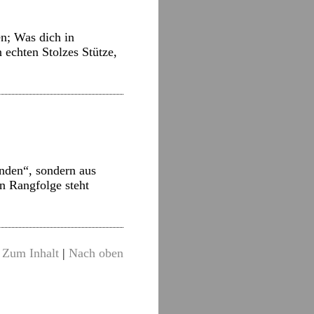
n; Was dich in
 echten Stolzes Stütze,
nden“, sondern aus
n Rangfolge steht
→
Zum Inhalt
|
Nach oben