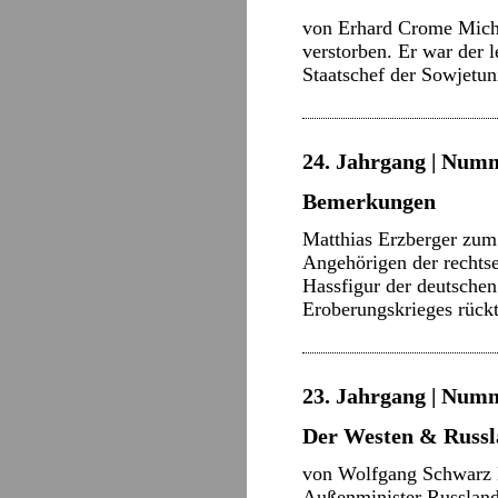
von Erhard Crome Micha
verstorben. Er war der 
Staatschef der Sowjetu
24. Jahrgang | Numm
Bemerkungen
Matthias Erzberger zum
Angehörigen der rechtse
Hassfigur der deutschen
Eroberungskrieges rüc
23. Jahrgang | Numm
Der Westen & Russl
von Wolfgang Schwarz 
Außenminister Russland