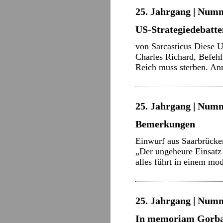
25. Jahrgang | Numm
US-Strategiedebatte
von Sarcasticus Diese U
Charles Richard, Befeh
Reich muss sterben. An
25. Jahrgang | Numm
Bemerkungen
Einwurf aus Saarbrücke
„Der ungeheure Einsatz
alles führt in einem m
25. Jahrgang | Numm
In memoriam Gorb