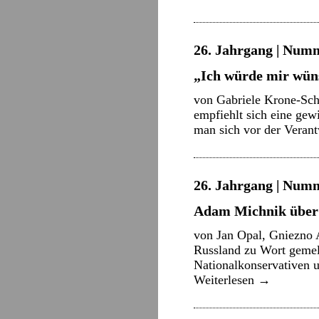
26. Jahrgang | Numm
„Ich würde mir wü
von Gabriele Krone-Sch
empfiehlt sich eine gew
man sich vor der Veran
26. Jahrgang | Numme
Adam Michnik über
von Jan Opal, Gniezno A
Russland zu Wort gemeld
Nationalkonservativen 
Weiterlesen
→