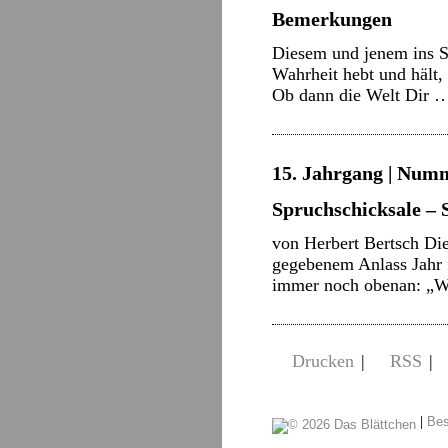
Bemerkungen
Diesem und jenem ins S
Wahrheit hebt und hält,
Ob dann die Welt Dir
15. Jahrgang | Numm
Spruchschicksale – 
von Herbert Bertsch Di
gegebenem Anlass Jahr f
immer noch obenan: „We
Drucken
|
RSS
|
|
Bes