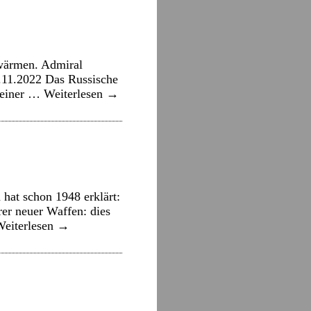
fwärmen. Admiral
2.11.2022 Das Russische
n einer …
Weiterlesen
→
hat schon 1948 erklärt:
er neuer Waffen: dies
Weiterlesen
→