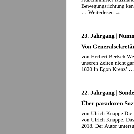
Bewegungsrichtung kenn
…
Weiterlesen
→
23. Jahrgang | Numm
Von Generalsekretä
von Herbert Bertsch Wem
unseren Zeiten nicht ga
1820 In Egon Krenz’ 
22. Jahrgang | Sond
Über paradoxen Soz
von Ulrich Knappe Die 
von Ulrich Knappe. Das
2018. Der Autor untersu