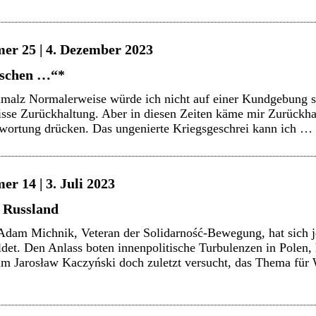
er 25 | 4. Dezember 2023
nschen …“*
malz Normalerweise würde ich nicht auf einer Kundgebung sp
isse Zurückhaltung. Aber in diesen Zeiten käme mir Zurückhal
twortung drücken. Das ungenierte Kriegsgeschrei kann ich …
r 14 | 3. Juli 2023
 Russland
dam Michnik, Veteran der Solidarność-Bewegung, hat sich je
et. Den Anlass boten innenpolitische Turbulenzen in Polen, 
um Jarosław Kaczyński doch zuletzt versucht, das Thema f