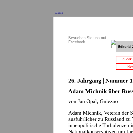
Anzeige
Besuchen Sie uns auf
Facebook
Editorial 
eBook-
New
26. Jahrgang | Nummer 14 
Adam Michnik über Rus
von Jan Opal, Gniezno
Adam Michnik, Veteran der So
ausführlicher zu Russland zu
innenpolitische Turbulenzen i
Nationalkonservativen um Jar