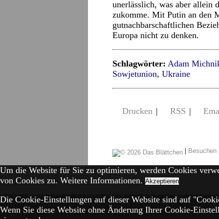
unerlässlich, was aber allein 
zukomme. Mit Putin an den Ma
gutnachbarschaftlichen Bezi
Europa nicht zu denken.
Schlagwörter:
Adam Michni
Sowjetunion
,
Ukraine
Drucken
|
RSS
|
Ema
|
Besuchen 
Um die Website für Sie zu optimieren, werden Cookies verw
von Cookies zu.
Weitere Informationen.
Akzeptieren
Die Cookie-Einstellungen auf dieser Website sind auf "Cookie
Wenn Sie diese Website ohne Änderung Ihrer Cookie-Einstell