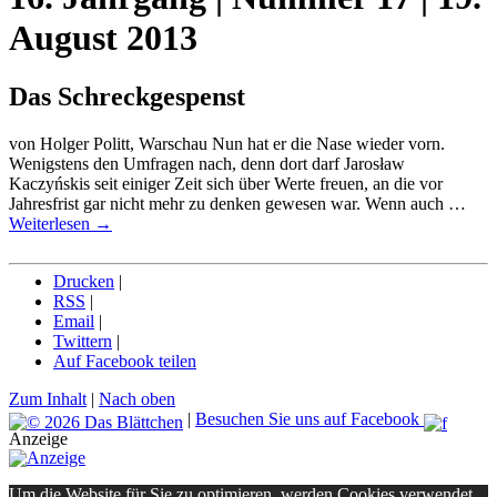
August 2013
Das Schreckgespenst
von Holger Politt, Warschau Nun hat er die Nase wieder vorn.
Wenigstens den Umfragen nach, denn dort darf Jarosław
Kaczyńskis seit einiger Zeit sich über Werte freuen, an die vor
Jahresfrist gar nicht mehr zu denken gewesen war. Wenn auch …
Weiterlesen
→
Drucken
|
RSS
|
Email
|
Twittern
|
Auf Facebook teilen
Zum Inhalt
|
Nach oben
|
Besuchen Sie uns auf Facebook
Anzeige
Um die Website für Sie zu optimieren, werden Cookies verwendet.