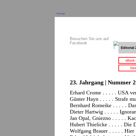
Anzeige
Besuchen Sie uns auf
Facebook
Editorial 
eBook-
New
23. Jahrgang | Nummer 21
Erhard Crome . . . . . USA ve
Günter Hayn . . . . . Strafe m
Bernhard Romeike . . . . . Da
Dieter Hartwig . . . . . Ignor
Jan Opal, Gniezno . . . . . Ka
Hubert Thielicke . . . . . Di
Wolfgang Brauer . . . . . Hi